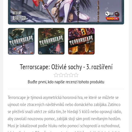
Terrorscape: Oživlé sochy - 3. rozšíření
Buďte první, kdo napíše recenzi tohoto produktu
Terrorscape je týmová asymetrická hororová hra, ve které se můžete se
ujmout role ztracených návštěvníků nebo domáckého zabijáka. Zatímco
se přeživší snaží utéct ze sídla tím, že hledají 5 klíčů nebo opravují rádio,
aby zavolali nouzovou pomoc, zabiják stojí sám proti nevítaným hostům.
Musí je lokalizovat podle hluku nebo pomocí schopností a rozhodnout,