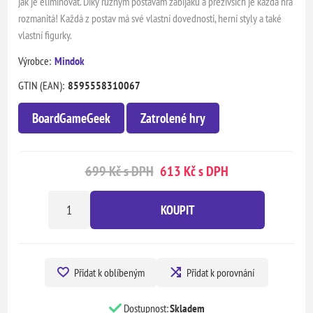
jak je eliminovat. Díky různým postavám zabijáků a přeživších je každá hra
rozmanitá! Každá z postav má své vlastní dovednosti, herní styly a také
vlastní figurky.
Výrobce:
Mindok
GTIN (EAN):
8595558310067
BoardGameGeek
Zatrolené hry
699 Kč s DPH
613 Kč s DPH
KOUPIT
Přidat k oblíbeným
Přidat k porovnání
Dostupnost:
Skladem