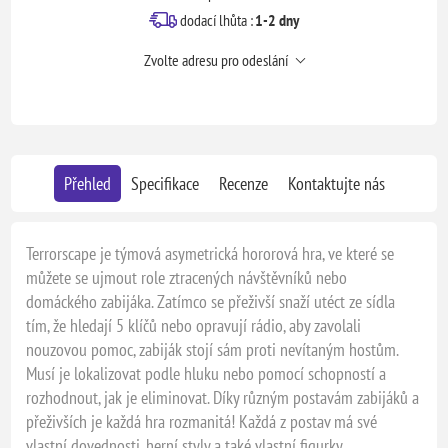
dodací lhůta :
1-2 dny
Zvolte adresu pro odeslání
Přehled
Specifikace
Recenze
Kontaktujte nás
Terrorscape je týmová asymetrická hororová hra, ve které se
můžete se ujmout role ztracených návštěvníků nebo
domáckého zabijáka. Zatímco se přeživší snaží utéct ze sídla
tím, že hledají 5 klíčů nebo opravují rádio, aby zavolali
nouzovou pomoc, zabiják stojí sám proti nevítaným hostům.
Musí je lokalizovat podle hluku nebo pomocí schopností a
rozhodnout, jak je eliminovat. Díky různým postavám zabijáků a
přeživších je každá hra rozmanitá! Každá z postav má své
vlastní dovednosti, herní styly a také vlastní figurky.