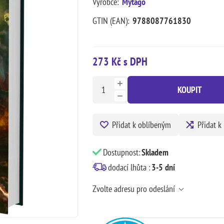
Výrobce:
Mytago
GTIN (EAN):
9788087761830
273 Kč s DPH
KOUPIT
Přidat k oblíbeným
Přidat k
Dostupnost:
Skladem
dodací lhůta :
3-5 dní
Zvolte adresu pro odeslání