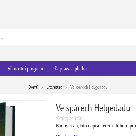
Věrnostní program
Doprava a platba
Domů
Literatura
Ve spárech Helgedadu
Ve spárech Helgedadu
Buďte první, kdo napíše recenzi tohoto pr