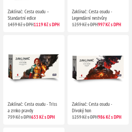
Zaklínač: Cesta osudu –
Zaklínač: Cesta osudu -
Standartní edice
Legendární nestvůry
1459 Kč s DPH
1119 Kč s DPH
1259 Kč s DPH
997 Kč s DPH
Zaklínač: Cesta osudu - Triss
Zaklínač: Cesta osudu -
a zrnko pravdy
Divoký hon
759 Kč s DPH
653 Kč s DPH
1259 Kč s DPH
986 Kč s DPH