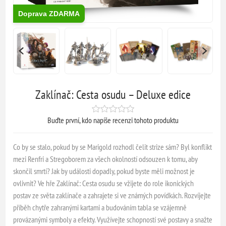
Doprava ZDARMA
Zaklínač: Cesta osudu – Deluxe edice
Buďte první, kdo napíše recenzi tohoto produktu
Co by se stalo, pokud by se Marigold rozhodl čelit strize sám? Byl konflikt
mezi Renfri a Stregoborem za všech okolností odsouzen k tomu, aby
skončil smrtí? Jak by události dopadly, pokud byste měli možnost je
ovlivnit? Ve hře Zaklínač: Cesta osudu se vžijete do role ikonických
postav ze světa zaklínače a zahrajete si ve známých povídkách. Rozvíjejte
příběh chytře zahranými kartami a budováním tabla se vzájemně
provázanými symboly a efekty. Využívejte schopností své postavy a snažte