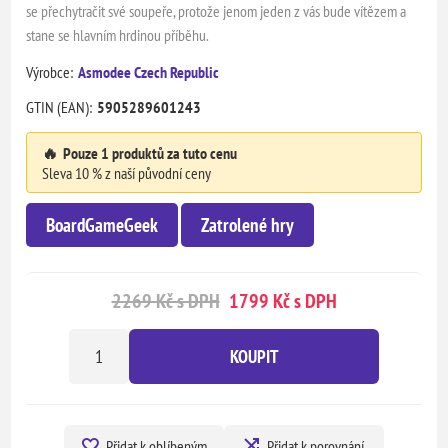
se přechytračit své soupeře, protože jenom jeden z vás bude vítězem a
stane se hlavním hrdinou příběhu.
Výrobce:
Asmodee Czech Republic
GTIN (EAN):
5905289601243
🔥
Pouze 1 produktů za tuto cenu
Sleva 10 % z naší původní ceny
BoardGameGeek
Zatrolené hry
2269 Kč s DPH
1799 Kč s DPH
KOUPIT
Přidat k oblíbeným
Přidat k porovnání