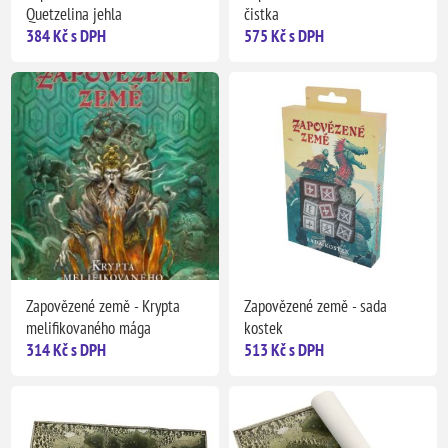
Quetzelina jehla
čistka
384 Kč s DPH
575 Kč s DPH
Zapovězené země - Krypta
Zapovězené země - sada
melifikovaného mága
kostek
314 Kč s DPH
513 Kč s DPH