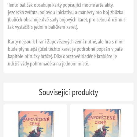
Tento balíček obsahuje karty popisující mocné artefakty,
jezdecká zvířata, bojovou iniciativu a manévry pro boj zblízka
(balíček obsahuje dvě sady bojových karet, pro celou družinu si
tak vystačíš s jedním balíčkem karet).
Karty nejsou k hraní Zapovězených zemí nutné, ale hra s nimi
bude plynulejší (účel těchto karet je podrobně popsán v páté
kapitole příručky hráče). Díky obrazově sladěné krabičce je
udržíš vždy pohromadě a na jednom místě.
Související produkty