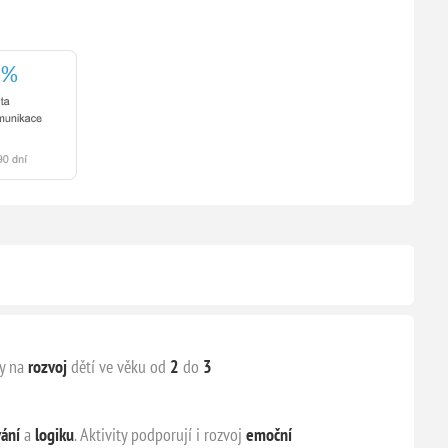
ny na
rozvoj
dětí ve věku od
2
do
3
vání
a
logiku
. Aktivity podporují i rozvoj
emoční