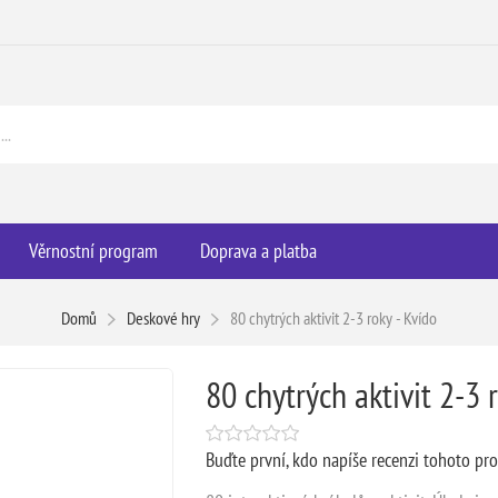
Věrnostní program
Doprava a platba
Domů
Deskové hry
80 chytrých aktivit 2-3 roky - Kvído
80 chytrých aktivit 2-3 
Buďte první, kdo napíše recenzi tohoto pr