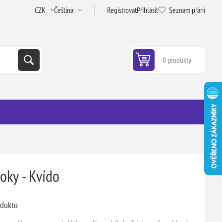
Registrovat
Přihlásit
Seznam přání
0 produkty
roky - Kvído
oduktu