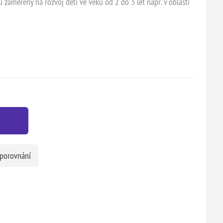
ou zaměřeny na rozvoj dětí ve věku od 2 do 3 let např. v oblasti
 porovnání