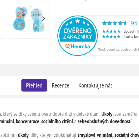
Přehled
Recenze
Kontaktujte nás
 který se díky svému tvaru dobře drží v dětské dlani.
Úkoly
jsou zaměře
vnímání
,
koncentrace
,
sociálního cítění
a
sebeobslužných dovedností
.
Nabízí jim
úkoly
, díky kterým zdokonalují
smyslové vnímání,
sociální cho