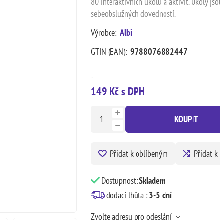
80 interaktivních úkolů a aktivit. Úkoly js
sebeobslužných dovedností.
Výrobce:
Albi
GTIN (EAN):
9788076882447
149 Kč s DPH
KOUPIT
Přidat k oblíbeným
Přidat k
Dostupnost:
Skladem
dodací lhůta :
3-5 dní
Zvolte adresu pro odeslání