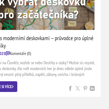
t s moderními deskovkami – průvodce pro úplné
íky
Komentáře (0)
2025
i na Člověče, nezlob se nebo Dostihy a sázky? Možná sis myslel,
ou deskovky. Ale svět moderních her je dnes někde úplně jinde.
ný vesmír plný příběhů, napětí, zábavy, smíchu i krásných
ě už čeká – a co je nejlepší, vůbec se ho nemusíš bát. Nemusíš
znát stovky pravidel nebo mít doma stůl o velikosti letiště. Stačí
 SI VÍCE
 něco nového. A právě s tím ti rádi pomůžeme.