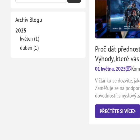
Archiv Blogu
2025
květen (1)
duben (1)
Proč dát přednos
Výhody, které vá
Kome
01 května, 2025
V článku se dozvíte, ja
Zaměřuje se na podporu
dovedností, smyslový záž
shrnuje, proč jsou des
prospěšnější než digitá
PŘEČTĚTE SI VÍCE