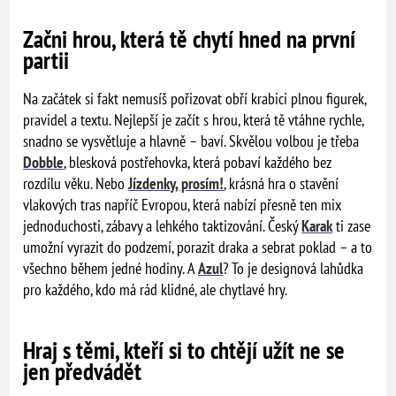
Začni hrou, která tě chytí hned na první
partii
Na začátek si fakt nemusíš pořizovat obří krabici plnou figurek,
pravidel a textu. Nejlepší je začít s hrou, která tě vtáhne rychle,
snadno se vysvětluje a hlavně – baví. Skvělou volbou je třeba
Dobble
, blesková postřehovka, která pobaví každého bez
rozdílu věku. Nebo
Jízdenky, prosím!
, krásná hra o stavění
vlakových tras napříč Evropou, která nabízí přesně ten mix
jednoduchosti, zábavy a lehkého taktizování. Český
Karak
ti zase
umožní vyrazit do podzemí, porazit draka a sebrat poklad – a to
všechno během jedné hodiny. A
Azul
? To je designová lahůdka
pro každého, kdo má rád klidné, ale chytlavé hry.
Hraj s těmi, kteří si to chtějí užít ne se
jen předvádět