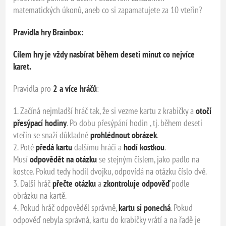
matematických úkonů, aneb co si zapamatujete za 10 vteřin?
Pravidla hry Brainbox:
Cílem hry je vždy nasbírat během deseti minut co nejvíce
karet.
Pravidla pro
2 a více hráčů
:
1. Začíná nejmladší hráč tak, že si vezme kartu z krabičky a
otočí
přesýpací hodiny
. Po dobu přesýpání hodin , tj. během deseti
vteřin se snaží důkladně
prohlédnout obrázek
.
2. Poté
předá kartu
dalšímu hráči a
hodí kostkou
.
Musí
odpovědět na otázku
se stejným číslem, jako padlo na
kostce. Pokud tedy hodil dvojku, odpovídá na otázku číslo dvě.
3. Další hráč
přečte otázku
a
zkontroluje odpověď
podle
obrázku na kartě.
4. Pokud hráč odpověděl správně,
kartu si ponechá
. Pokud
odpověď nebyla správná, kartu do krabičky vrátí a na řadě je