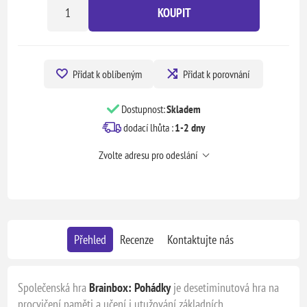
KOUPIT
Přidat k oblíbeným
Přidat k porovnání
Dostupnost:
Skladem
dodací lhůta :
1-2 dny
Zvolte adresu pro odeslání
Přehled
Recenze
Kontaktujte nás
Společenská hra
Brainbox: Pohádky
je desetiminutová hra na
procvičení paměti a učení i utužování základních