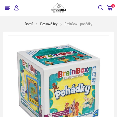
0
Domů
Deskové hry
BrainBox - pohádky