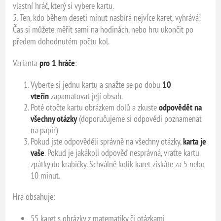
vlastní hráč, který si vybere kartu.
5. Ten, kdo během deseti minut nasbírá nejvíce karet, vyhrává!
Čas si můžete měřit sami na hodinách, nebo hru ukončit po
předem dohodnutém počtu kol.
Varianta
pro 1 hráče
:
Vyberte si jednu kartu a snažte se po dobu
10
vteřin
zapamatovat její obsah.
Poté otočte kartu obrázkem dolů a zkuste
odpovědět na
všechny otázky
(doporučujeme si odpovědi poznamenat
na papír)
Pokud jste odpověděli správně na všechny otázky,
karta je
vaše
. Pokud je jakákoli odpověď nesprávná, vraťte kartu
zpátky do krabičky. Schválně kolik karet získáte za 5 nebo
10 minut.
Hra obsahuje:
55 karet s obrázky z matematiky či otázkami