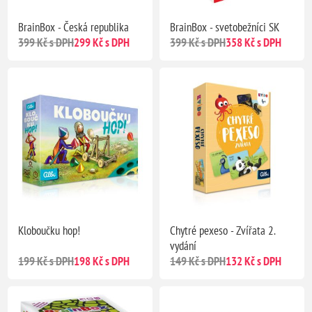
BrainBox - Česká republika
BrainBox - svetobežníci SK
399 Kč s DPH
299 Kč s DPH
399 Kč s DPH
358 Kč s DPH
Kloboučku hop!
Chytré pexeso - Zvířata 2.
vydání
199 Kč s DPH
198 Kč s DPH
149 Kč s DPH
132 Kč s DPH