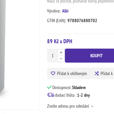
Nauč se počítat, poznávat barvy, pojmenová
Výrobce:
Albi
GTIN (EAN):
9788076880702
89 Kč s DPH
KOUPIT
Přidat k oblíbeným
Přidat k
Dostupnost:
Skladem
dodací lhůta :
1-2 dny
Zvolte adresu pro odeslání