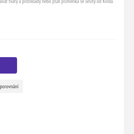
vat tvary a protiklady nebo psát písmenka se sešity od Kvída.
 porovnání