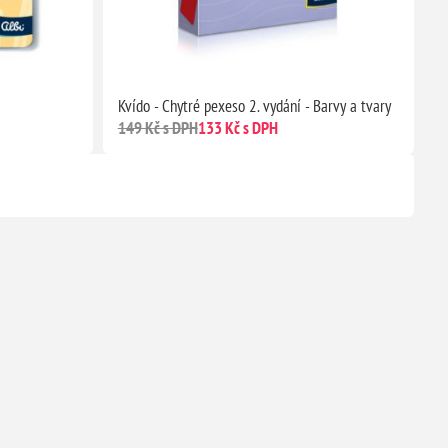
Kvído - Chytré pexeso 2. vydání - Barvy a tvary
149 Kč s DPH
133 Kč s DPH