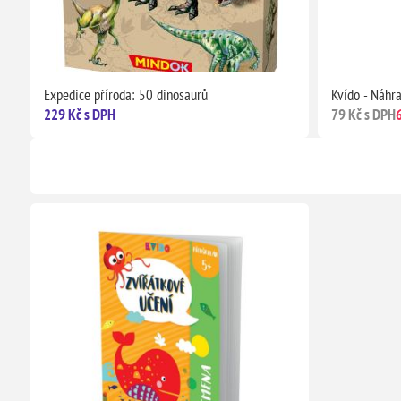
Expedice příroda: 50 dinosaurů
Kvído - Náhra
229 Kč s DPH
79 Kč s DPH