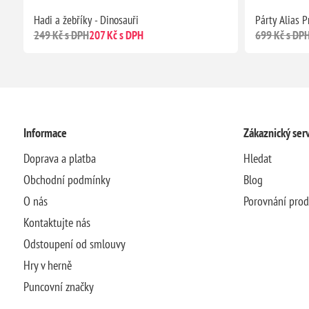
Hadi a žebříky - Dinosauři
Párty Alias P
249 Kč s DPH
207 Kč s DPH
699 Kč s DP
Informace
Zákaznický serv
Doprava a platba
Hledat
Obchodní podmínky
Blog
O nás
Porovnání pro
Kontaktujte nás
Odstoupení od smlouvy
Hry v herně
Puncovní značky