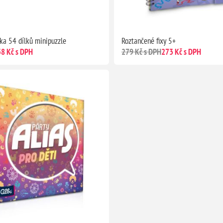
tka 54 dílků minipuzzle
Roztančené fixy 5+
38 Kč s DPH
279 Kč s DPH
273 Kč s DPH