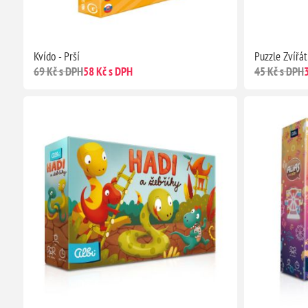
Kvído - Prší
Puzzle Zvířá
69 Kč s DPH
58 Kč s DPH
45 Kč s DPH