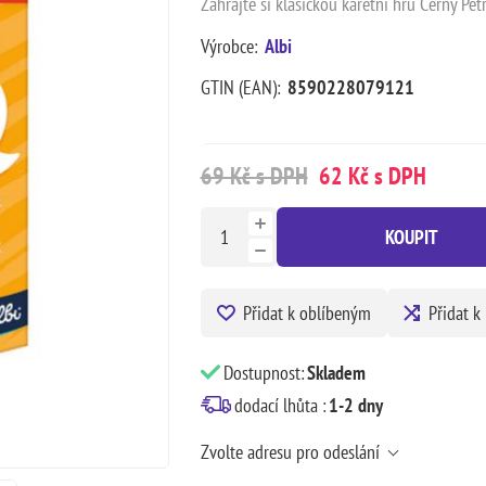
Zahrajte si klasickou karetní hru Černý Pe
Výrobce:
Albi
GTIN (EAN):
8590228079121
69 Kč s DPH
62 Kč s DPH
KOUPIT
Přidat k oblíbeným
Přidat k
Dostupnost:
Skladem
dodací lhůta :
1-2 dny
Zvolte adresu pro odeslání