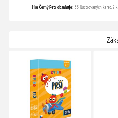
Hra Černý Petr obsahuje:
33 ilustrovaných karet, 2 ka
Záka