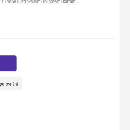
tr s krásně ilustrovanými Kvídovými kartami.
 porovnání