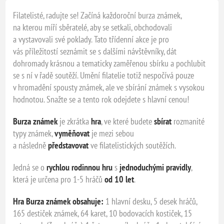
Filatelisté, radujte se! Začíná každoroční burza známek,
na kterou míří sběratelé, aby se setkali, obchodovali
a vystavovali své poklady. Tato třídenní akce je pro
vás příležitostí seznámit se s dalšími návštěvníky, dát
dohromady krásnou a tematicky zaměřenou sbírku a pochlubit
se s ní v řadě soutěží. Umění filatelie totiž nespočívá pouze
v hromadění spousty známek, ale ve sbírání známek s vysokou
hodnotou. Snažte se a tento rok odejdete s hlavní cenou!
Burza známek
je zkrátka
hra
, ve které budete
sbírat
rozmanité
typy známek,
vyměňovat
je mezi sebou
a následně
představovat
ve filatelistických soutěžích.
Jedná se o
rychlou rodinnou hru
s
jednoduchými pravidly
,
která je určena pro 1-5 hráčů
od 10 let
.
Hra Burza známek obsahuje:
1 hlavní desku, 5 desek hráčů,
165 destiček známek, 64 karet, 10 bodovacích kostiček, 15