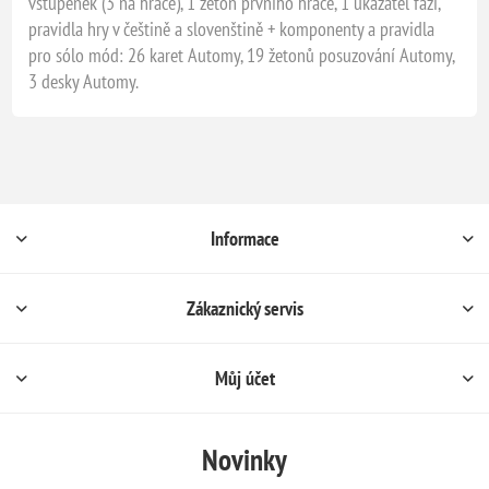
vstupenek (3 na hráče), 1 žeton prvního hráče, 1 ukazatel fází,
pravidla hry v češtině a slovenštině + komponenty a pravidla
pro sólo mód: 26 karet Automy, 19 žetonů posuzování Automy,
3 desky Automy.
Informace
Zákaznický servis
Můj účet
Novinky