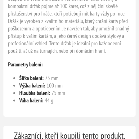
kompaktní držák pojme až 100 karet, což z něj činí skvélé
příslušenství pro hráče, kteří potřebují mít karty vždy po ruce.
Držák je vyroben z kvalitního materiálu, který chrání karty před
poškozením a opotřebením. Je navržen tak, aby umožnil snadný
přístup k vašim kartám, a jeho černý design dodává stylový a
profesionální vzhled. Tento držák je ideální pro každodenní
použití, ať už na turnajích, nebo při domácím hraní.
Parametry balení:
Šířka balení:
75 mm
Výška balení:
100 mm
Hloubka balení:
75 mm
Váha balení:
44 g
Zákazníci, kteří koupili tento produkt,