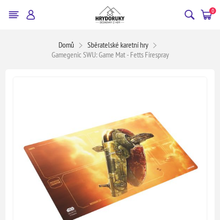
0
Domů
Sběratelské karetní hry
Gamegenic SWU: Game Mat - Fetts Firespray