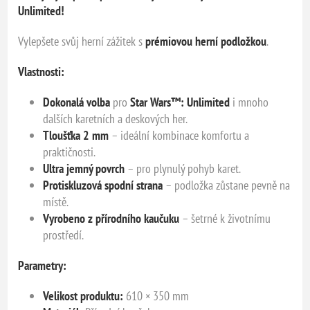
Unlimited!
Vylepšete svůj herní zážitek s
prémiovou herní podložkou
.
Vlastnosti:
Dokonalá volba
pro
Star Wars™: Unlimited
i mnoho
dalších karetních a deskových her.
Tloušťka 2 mm
– ideální kombinace komfortu a
praktičnosti.
Ultra jemný povrch
– pro plynulý pohyb karet.
Protiskluzová spodní strana
– podložka zůstane pevně na
místě.
Vyrobeno z přírodního kaučuku
– šetrné k životnímu
prostředí.
Parametry:
Velikost produktu:
610 × 350 mm