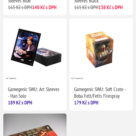
Sleeves Blue
Sleeves Black
165 Kč s DPH
148 Kč s DPH
165 Kč s DPH
138 Kč s DPH
Gamegenic SWU: Art Sleeves
Gamegenic SWU: Soft Crate -
- Han Solo
Boba Fett/Fetts Firespray
189 Kč s DPH
179 Kč s DPH