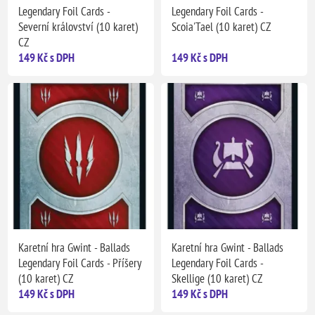
Legendary Foil Cards -
Legendary Foil Cards -
Severní království (10 karet)
Scoia'Tael (10 karet) CZ
CZ
149 Kč s DPH
149 Kč s DPH
Karetní hra Gwint - Ballads
Karetní hra Gwint - Ballads
Legendary Foil Cards - Příšery
Legendary Foil Cards -
(10 karet) CZ
Skellige (10 karet) CZ
149 Kč s DPH
149 Kč s DPH