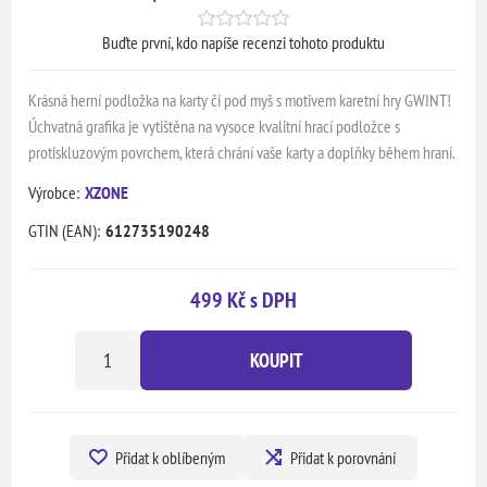
Buďte první, kdo napíše recenzi tohoto produktu
Krásná herní podložka na karty či pod myš s motivem karetní hry GWINT!
Úchvatná grafika je vytištěna na vysoce kvalitní hrací podložce s
protiskluzovým povrchem, která chrání vaše karty a doplňky během hraní.
Výrobce:
XZONE
GTIN (EAN):
612735190248
499 Kč s DPH
KOUPIT
Přidat k oblíbeným
Přidat k porovnání