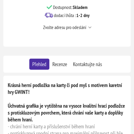
Dostupnost:
Skladem
dodací lhůta :
1-2 dny
Zvolte adresu pro odeslání
Přehled
Recenze
Kontaktujte nás
Krásná herní podložka na karty či pod myš s motivem karetní
hry GWINT!
Úchvatná grafika je vytištěna na vysoce kvalitní hrací podložce
s protiskluzovým povrchem, která chrání vaše karty a doplňky
během hraní.
- chrání herní karty a příslušenství během hraní
- protiskluzová spodní strana pro maximální přilnavost při hře