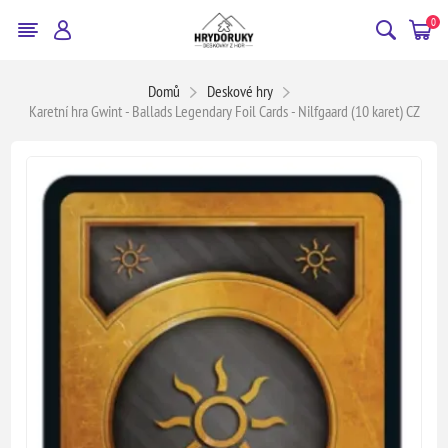
0
Domů
Deskové hry
Karetní hra Gwint - Ballads Legendary Foil Cards - Nilfgaard (10 karet) CZ