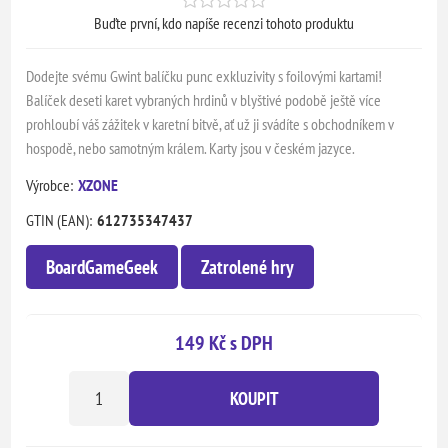
Buďte první, kdo napíše recenzi tohoto produktu
Dodejte svému Gwint balíčku punc exkluzivity s foilovými kartami!
Balíček deseti karet vybraných hrdinů v blyštivé podobě ještě více
prohloubí váš zážitek v karetní bitvě, ať už ji svádíte s obchodníkem v
hospodě, nebo samotným králem. Karty jsou v českém jazyce.
Výrobce:
XZONE
GTIN (EAN):
612735347437
BoardGameGeek
Zatrolené hry
149 Kč s DPH
KOUPIT