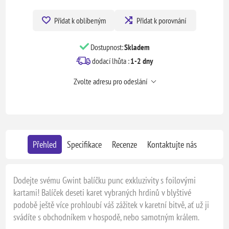
Přidat k oblíbeným
Přidat k porovnání
Dostupnost:
Skladem
dodací lhůta :
1-2 dny
Zvolte adresu pro odeslání
Přehled
Specifikace
Recenze
Kontaktujte nás
Dodejte svému Gwint balíčku punc exkluzivity s foilovými
kartami! Balíček deseti karet vybraných hrdinů v blyštivé
podobě ještě více prohloubí váš zážitek v karetní bitvě, ať už ji
svádíte s obchodníkem v hospodě, nebo samotným králem.