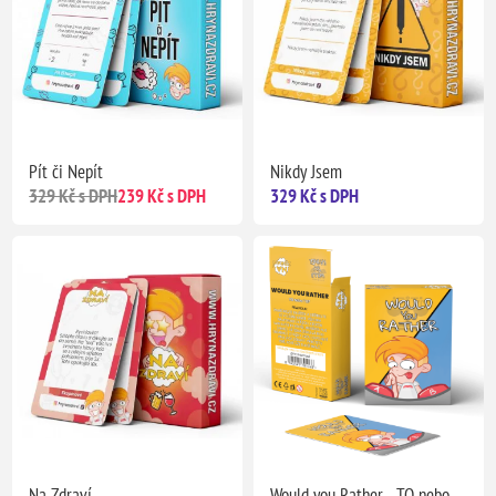
Pít či Nepít
Nikdy Jsem
329 Kč s DPH
239 Kč s DPH
329 Kč s DPH
Na Zdraví
Would you Rather - TO nebo