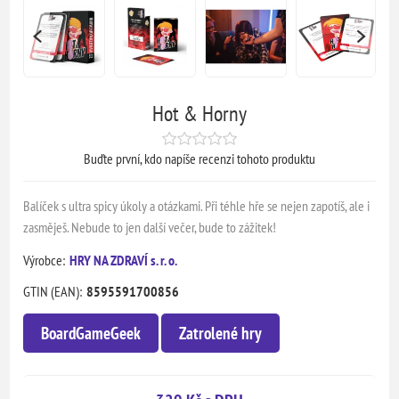
Hot & Horny
Buďte první, kdo napíše recenzi tohoto produktu
Balíček s ultra spicy úkoly a otázkami. Při téhle hře se nejen zapotíš, ale i
zasměješ. Nebude to jen další večer, bude to zážitek!
Výrobce:
HRY NA ZDRAVÍ s. r. o.
GTIN (EAN):
8595591700856
BoardGameGeek
Zatrolené hry