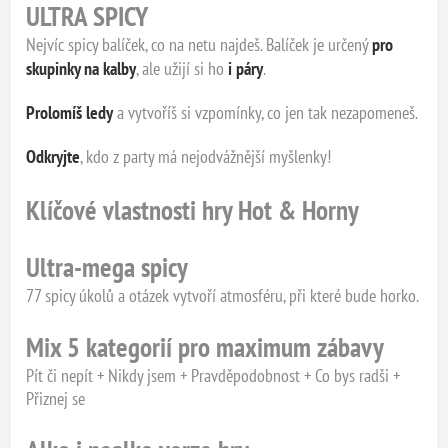
ULTRA SPICY
Nejvíc spicy balíček, co na netu najdeš. Balíček je určený
pro
skupinky na kalby
, ale užijí si ho
i páry
.
Prolomíš ledy
a vytvoříš si vzpomínky, co jen tak nezapomeneš.
Odkryjte
, kdo z party má nejodvážnější myšlenky!
Klíčové vlastnosti hry Hot & Horny
Ultra-mega spicy
77 spicy úkolů a otázek vytvoří atmosféru, při které bude horko.
Mix 5 kategorií pro maximum zábavy
Pít či nepít + Nikdy jsem + Pravděpodobnost + Co bys radši +
Přiznej se