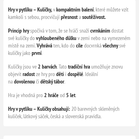
Hry v pytlíku – Kuličky,
v
kompaktním
balení
, které můžete vzít
kamkoli s sebou, procvičují
přesnost
a
soutěživost.
Princip hry
spočívá v tom, že se hráči snaží
cvrnkáním
dostat
své kuličky do
vyhloubeného důlku
v zemi nebo na vymezeném
místě na zemi.
Vyhrává
ten, kdo do
cíle
docvrnká
všechny
své
kuličky jako
první
.
Kuličky jsou ve
2 barvách
. Tato
tradiční hra
umožňuje znovu
objevit
radost
ze hry pro
děti
i
dospělé
. Ideální
na
dovolenou
či
dětský tábor
.
Hra je vhodná pro
2 hráče
od
5 let
.
Hry v pytlíku – Kuličky obsahují:
20 barevných skleněných
kuliček, látkový sáček, česká a slovenská pravidla.