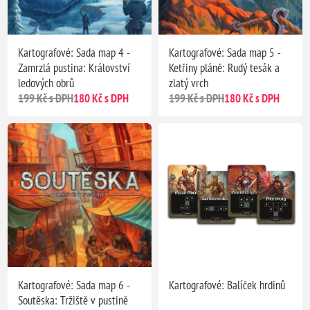
Kartografové: Sada map 4 -
Kartografové: Sada map 5 -
Zamrzlá pustina: Království
Ketřiny pláně: Rudý tesák a
ledových obrů
zlatý vrch
199 Kč s DPH
180 Kč s DPH
199 Kč s DPH
180 Kč s DPH
Kartografové: Sada map 6 -
Kartografové: Balíček hrdinů
Soutěska: Tržiště v pustině