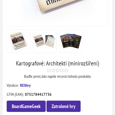
Kartografové: Architekti (minirozšíření)
Buďte první, kdo napíše recenzi tohoto produktu
Výrobce:
REXhry
GTIN (EAN):
0751784417736
BoardGameGeek
Zatrolené hry