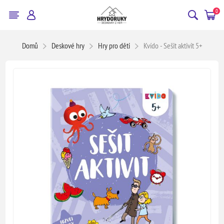
0
Domů
Deskové hry
Hry pro děti
Kvído - Sešit aktivit 5+