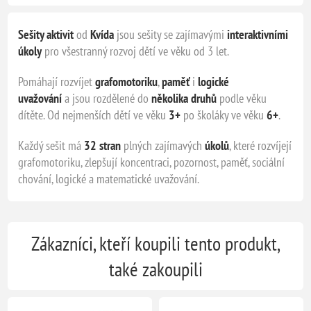
Sešity aktivit
od
Kvída
jsou sešity se zajímavými
interaktivními
úkoly
pro všestranný rozvoj dětí ve věku od 3 let.
Pomáhají rozvíjet
grafomotoriku
,
paměť
i
logické
uvažování
a jsou rozdělené do
několika druhů
podle věku
dítěte. Od nejmenších dětí ve věku
3+
po školáky ve věku
6+
.
Každý sešit má
32 stran
plných zajímavých
úkolů
, které rozvíjejí
grafomotoriku, zlepšují koncentraci, pozornost, paměť, sociální
chování, logické a matematické uvažování.
Zákazníci, kteří koupili tento produkt,
také zakoupili