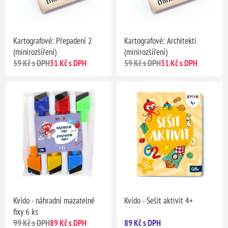
Kartografové: Přepadení 2
Kartografové: Architekti
(minirozšíření)
(minirozšíření)
59 Kč s DPH
51 Kč s DPH
59 Kč s DPH
51 Kč s DPH
Kvído - náhradní mazatelné
Kvído - Sešit aktivit 4+
fixy 6 ks
99 Kč s DPH
89 Kč s DPH
89 Kč s DPH