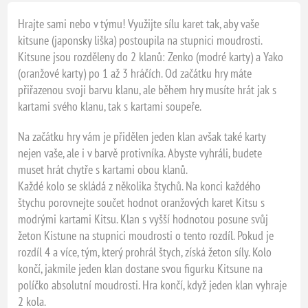
Hrajte sami nebo v týmu! Využijte sílu karet tak, aby vaše
kitsune (japonsky liška) postoupila na stupnici moudrosti.
Kitsune jsou rozděleny do 2 klanů: Zenko (modré karty) a Yako
(oranžové karty) po 1 až 3 hráčích. Od začátku hry máte
přiřazenou svoji barvu klanu, ale během hry musíte hrát jak s
kartami svého klanu, tak s kartami soupeře.
Na začátku hry vám je přidělen jeden klan avšak také karty
nejen vaše, ale i v barvě protivníka. Abyste vyhráli, budete
muset hrát chytře s kartami obou klanů.
Každé kolo se skládá z několika štychů. Na konci každého
štychu porovnejte součet hodnot oranžových karet Kitsu s
modrými kartami Kitsu. Klan s vyšší hodnotou posune svůj
žeton Kistune na stupnici moudrosti o tento rozdíl. Pokud je
rozdíl 4 a více, tým, který prohrál štych, získá žeton síly. Kolo
končí, jakmile jeden klan dostane svou figurku Kitsune na
políčko absolutní moudrosti. Hra končí, když jeden klan vyhraje
2 kola.