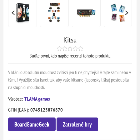
Kitsu
Buďte první, kdo napíše recenzi tohoto produktu
V klání o absolutní moudrost zvítězí jen ti nejchytřejší! Hrajte sami nebo v
týmu! Využijte sílu karet tak, aby vaše kitsune (japonsky liška) postoupila
na stupnici moudrosti.
Výrobce:
TLAMA games
GTIN (EAN):
0745125876870
BoardGameGeek
Zatrolené hry