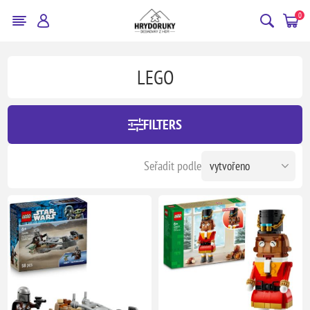
0
LEGO
FILTERS
Seřadit podle