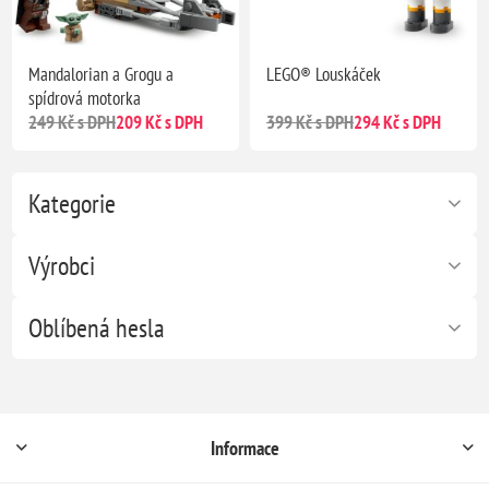
Mandalorian a Grogu a
LEGO® Louskáček
spídrová motorka
249 Kč s DPH
209 Kč s DPH
399 Kč s DPH
294 Kč s DPH
Kategorie
Výrobci
Oblíbená hesla
Informace