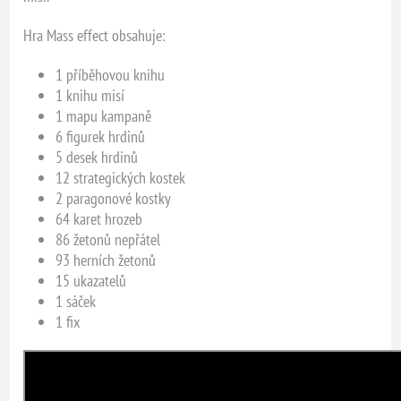
Hra Mass effect obsahuje:
1 příběhovou knihu
1 knihu misí
1 mapu kampaně
6 figurek hrdinů
5 desek hrdinů
12 strategických kostek
2 paragonové kostky
64 karet hrozeb
86 žetonů nepřátel
93 herních žetonů
15 ukazatelů
1 sáček
1 fix