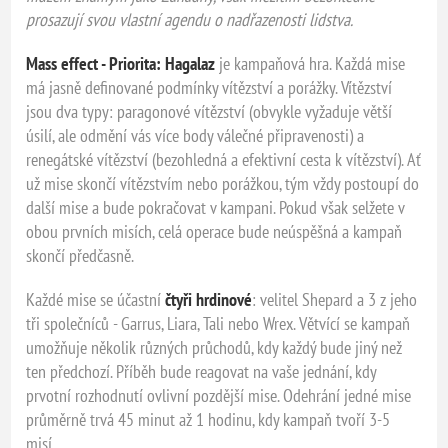
prosazují svou vlastní agendu o nadřazenosti lidstva.
Mass effect - Priorita: Hagalaz
je kampaňová hra. Každá mise
má jasně definované podmínky vítězství a porážky. Vítězství
jsou dva typy: paragonové vítězství (obvykle vyžaduje větší
úsilí, ale odmění vás více body válečné připravenosti) a
renegátské vítězství (bezohledná a efektivní cesta k vítězství). Ať
už mise skončí vítězstvím nebo porážkou, tým vždy postoupí do
další mise a bude pokračovat v kampani. Pokud však selžete v
obou prvních misích, celá operace bude neúspěšná a kampaň
skončí předčasně.
Každé mise se účastní
čtyři hrdinové
: velitel Shepard a 3 z jeho
tři společníců - Garrus, Liara, Tali nebo Wrex. Větvící se kampaň
umožňuje několik různých průchodů, kdy každý bude jiný než
ten předchozí. Příběh bude reagovat na vaše jednání, kdy
prvotní rozhodnutí ovlivní pozdější mise. Odehrání jedné mise
průměrně trvá 45 minut až 1 hodinu, kdy kampaň tvoří 3-5
misí.