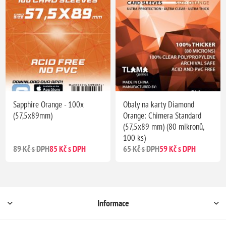
Sapphire Orange - 100x
Obaly na karty Diamond
(57,5x89mm)
Orange: Chimera Standard
(57,5x89 mm) (80 mikronů,
100 ks)
89 Kč s DPH
85 Kč s DPH
65 Kč s DPH
59 Kč s DPH
Informace