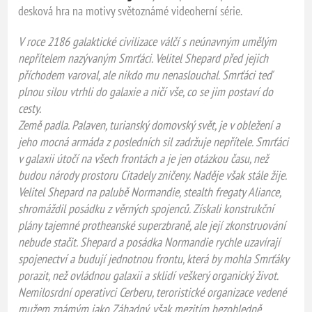
desková hra na motivy světoznámé videoherní série.
V roce 2186 galaktické civilizace válčí s neúnavným umělým
nepřítelem nazývaným Smrťáci. Velitel Shepard před jejich
příchodem varoval, ale nikdo mu nenaslouchal. Smrťáci teď
plnou silou vtrhli do galaxie a ničí vše, co se jim postaví do
cesty.
Země padla. Palaven, turianský domovský svět, je v obležení a
jeho mocná armáda z posledních sil zadržuje nepřítele. Smrťáci
v galaxii útočí na všech frontách a je jen otázkou času, než
budou národy prostoru Citadely zničeny. Naděje však stále žije.
Velitel Shepard na palubě Normandie, stealth fregaty Aliance,
shromáždil posádku z věrných spojenců. Získali konstrukční
plány tajemné protheanské superzbraně, ale její zkonstruování
nebude stačit. Shepard a posádka Normandie rychle uzavírají
spojenectví a budují jednotnou frontu, která by mohla Smrťáky
porazit, než ovládnou galaxii a sklidí veškerý organický život.
Nemilosrdní operativci Cerberu, teroristické organizace vedené
mužem známým jako Záhadný, však mezitím bezohledně