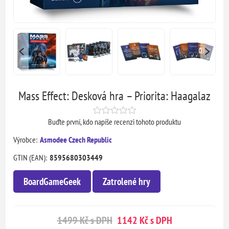
Mass Effect: Desková hra – Priorita: Haagalaz
Buďte první, kdo napíše recenzi tohoto produktu
Výrobce:
Asmodee Czech Republic
GTIN (EAN):
8595680303449
BoardGameGeek
Zatrolené hry
1499 Kč s DPH
1142 Kč s DPH