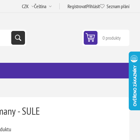
Registrovat
Přihlásit
Seznam přání
0 produkty
many - SULE
oduktu