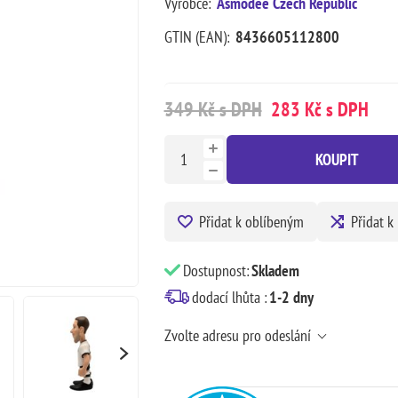
Výrobce:
Asmodee Czech Republic
GTIN (EAN):
8436605112800
349 Kč s DPH
283 Kč s DPH
KOUPIT
Přidat k oblíbeným
Přidat k
Dostupnost:
Skladem
dodací lhůta :
1-2 dny
Zvolte adresu pro odeslání