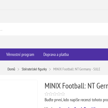
Věrnostní program
Doprava a platba
Domů
Sběratelské figurky
MINIX Football: NT Germany - SULE
MINIX Football: NT Ger
Buďte první, kdo napíše recenzi tohoto pr