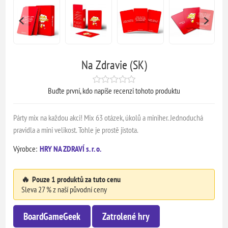
Na Zdravie (SK)
Buďte první, kdo napíše recenzi tohoto produktu
Párty mix na každou akci! Mix 63 otázek, úkolů a miniher. Jednoduchá
pravidla a mini velikost. Tohle je prostě jistota.
Výrobce:
HRY NA ZDRAVÍ s. r. o.
🔥
Pouze 1 produktů za tuto cenu
Sleva 27 % z naší původní ceny
BoardGameGeek
Zatrolené hry