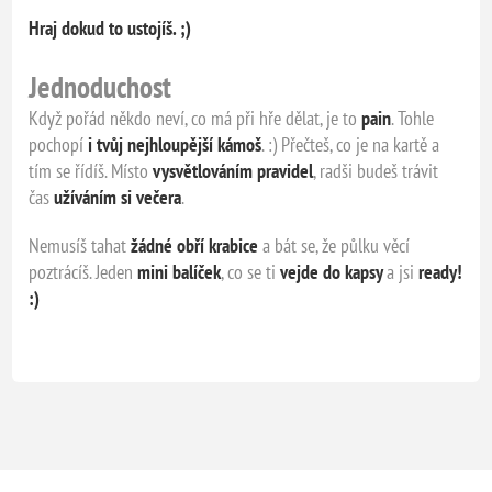
Hraj dokud to ustojíš. ;)
Jednoduchost
Když pořád někdo neví, co má při hře dělat, je to
pain
. Tohle
pochopí
i tvůj nejhloupější kámoš
. :) Přečteš, co je na kartě a
tím se
řídíš. Místo
vysvětlováním pravidel
, radši budeš trávit
čas
užíváním si večera
.
Nemusíš tahat
žádné obří krabice
a bát se, že půlku věcí
poztrácíš. Jeden
mini balíček
, co se ti
vejde do kapsy
a jsi
ready!
:)