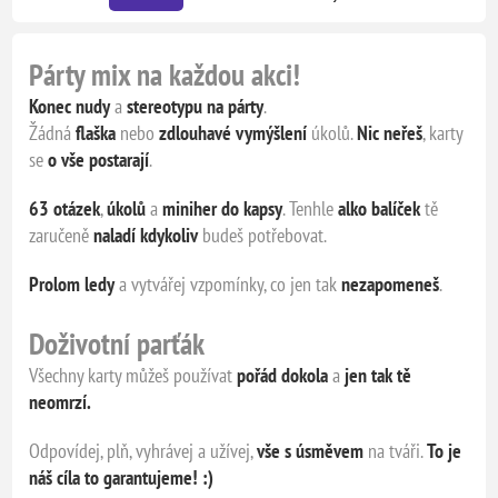
Párty mix na každou akci!
Konec nudy
a
stereotypu na párty
.
Žádná
flaška
nebo
zdlouhavé vymýšlení
úkolů.
Nic neřeš
, karty
se
o vše postarají
.
63 otázek
,
úkolů
a
miniher do kapsy
. Tenhle
alko balíček
tě
zaručeně
naladí kdykoliv
budeš potřebovat.
Prolom ledy
a vytvářej vzpomínky, co jen tak
nezapomeneš
.
Doživotní parťák
Všechny karty můžeš používat
pořád dokola
a
jen tak tě
neomrzí.
Odpovídej, plň, vyhrávej a užívej,
vše s úsměvem
na tváři.
To je
náš cíl
a to garantujeme! :)