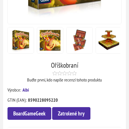
Oříškobraní
Buďte první, kdo napíše recenzi tohoto produktu
Výrobce:
Albi
GTIN (EAN):
8590228095220
BoardGameGeek
Zatrolené hry