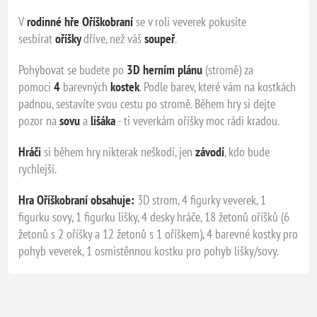
V
rodinné hře
Oříškobraní
se v roli veverek pokusíte
sesbírat
oříšky
dříve, než váš
soupeř
.
Pohybovat se budete po
3D herním plánu
(stromě) za
pomoci
4
barevných
kostek
. Podle barev, které vám na kostkách
padnou, sestavíte svou cestu po stromě. Během hry si dejte
pozor na
sovu
a
lišáka
- ti veverkám oříšky moc rádi kradou.
Hráči
si během hry nikterak neškodí, jen
závodí
, kdo bude
rychlejší.
Hra Oříškobraní obsahuje:
3D strom, 4 figurky veverek, 1
figurku sovy, 1 figurku lišky, 4 desky hráče, 18 žetonů oříšků (6
žetonů s 2 oříšky a 12 žetonů s 1 oříškem), 4 barevné kostky pro
pohyb veverek, 1 osmistěnnou kostku pro pohyb lišky/sovy.