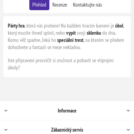
Přehled
Recenze
Kontaktujte nás
Párty hra
, která vás probere! Na každém hracím kameni je
úkol
,
který musíte ihned splnit, nebo
vypít
svoji
sklenku
do dna.
Komu věž spadne, čeká ho
speciální trest
, na kterém se předem
dohodnete a fantazii se meze nekladou.
Jste připraveni procvičit si zručnost a pobavit se vtipnými
úkoly?
Informace
Zákaznický servis