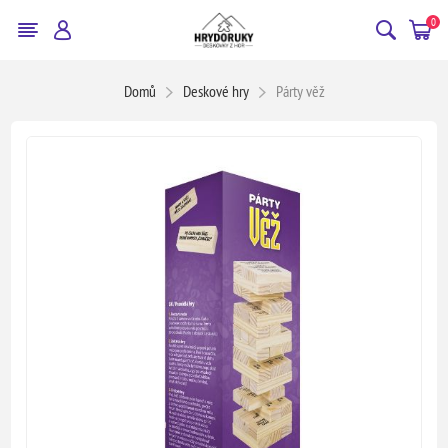
0
Domů
Deskové hry
Párty věž