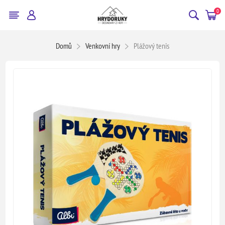
0
Domů
Venkovní hry
Plážový tenis