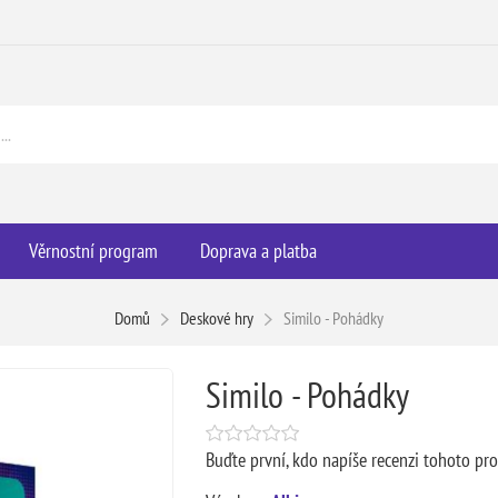
Věrnostní program
Doprava a platba
Domů
Deskové hry
Similo - Pohádky
Similo - Pohádky
Buďte první, kdo napíše recenzi tohoto pr