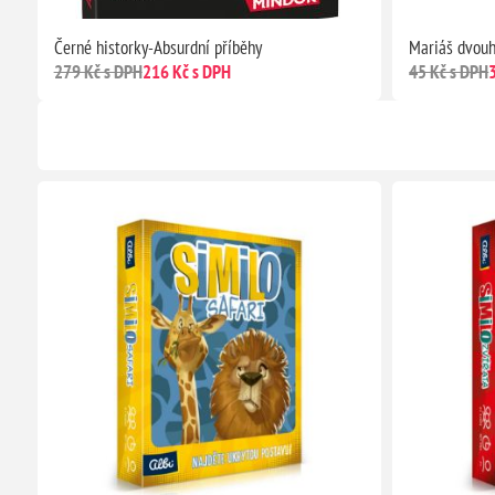
Černé historky-Absurdní příběhy
Mariáš dvouh
279 Kč s DPH
216 Kč s DPH
45 Kč s DPH