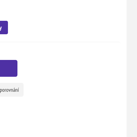
y
 porovnání