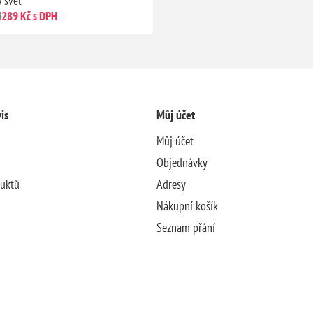
ý svět
H
289 Kč s DPH
is
Můj účet
Můj účet
Objednávky
duktů
Adresy
Nákupní košík
Seznam přání