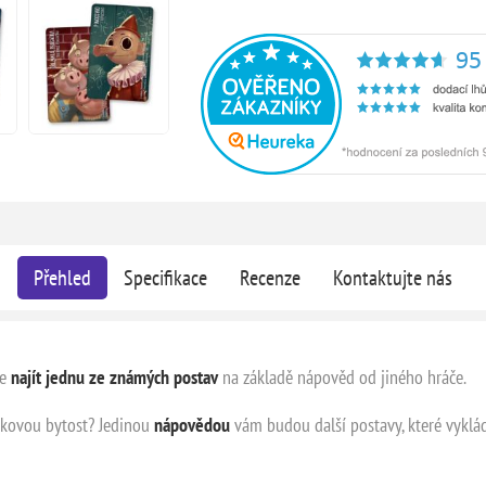
Přehled
Specifikace
Recenze
Kontaktujte nás
e
najít jednu ze známých postav
na základě nápověd od jiného hráče.
dkovou bytost? Jedinou
nápovědou
vám budou další postavy, které vyklád