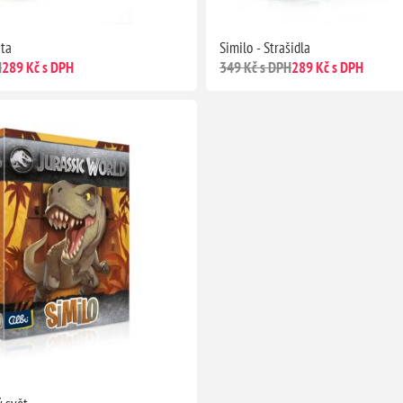
ata
Similo - Strašidla
H
289 Kč s DPH
349 Kč s DPH
289 Kč s DPH