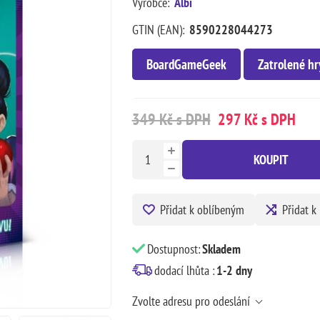
Výrobce:
Albi
GTIN (EAN):
8590228044273
BoardGameGeek
Zatrolené hr
349 Kč s DPH
297 Kč s DPH
KOUPIT
Přidat k oblíbeným
Přidat k
Dostupnost:
Skladem
dodací lhůta :
1-2 dny
Zvolte adresu pro odeslání