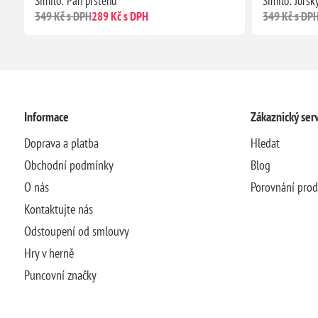
Similo: Pán prstenů
Similo: Jursk
349 Kč s DPH
289 Kč s DPH
349 Kč s DP
Informace
Zákaznický serv
Doprava a platba
Hledat
Obchodní podmínky
Blog
O nás
Porovnání pro
Kontaktujte nás
Odstoupení od smlouvy
Hry v herně
Puncovní značky