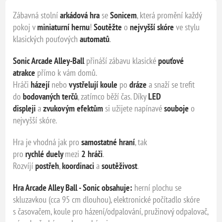
Zábavná stolní
arkádová hra
se
Sonicem
, která promění každý
pokoj v
miniaturní hernu
!
Soutěžte
o
nejvyšší skóre
ve stylu
klasických pouťových
automatů
.
Sonic Arcade Alley-Ball
přináší zábavu klasické
pouťové
atrakce
přímo k vám domů.
Hráči
házejí
nebo
vystřelují
koule
po
dráze
a snaží se trefit
do
bodovaných terčů
, zatímco běží čas. Díky
LED
displeji
a
zvukovým efektům
si užijete napínavé
souboje
o
nejvyšší skóre.
Hra je vhodná jak pro
samostatné hraní
, tak
pro
rychlé
duely
mezi
2
hráči
.
Rozvíjí
postřeh
,
koordinaci
a
soutěživost
.
Hra Arcade Alley Ball - Sonic obsahuje:
herní plochu se
skluzavkou (cca 95 cm dlouhou), elektronické počítadlo skóre
s časovačem, koule pro házení/odpalování, pružinový odpalovač,