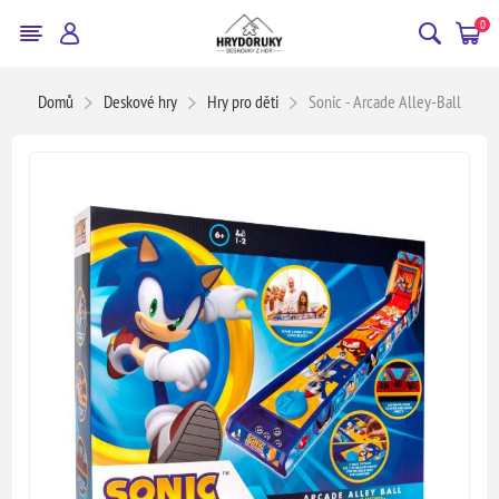
0
Domů
Deskové hry
Hry pro děti
Sonic - Arcade Alley-Ball