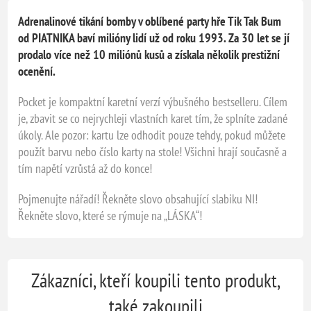
Adrenalinové tikání bomby v oblíbené party hře Tik Tak Bum
od PIATNIKA baví milióny lidí už od roku 1993. Za 30 let se jí
prodalo více než 10 miliónů kusů a získala několik prestižní
ocenění.
Pocket je kompaktní karetní verzí výbušného bestselleru. Cílem
je, zbavit se co nejrychleji vlastních karet tím, že splníte zadané
úkoly. Ale pozor: kartu lze odhodit pouze tehdy, pokud můžete
použít barvu nebo číslo karty na stole! Všichni hrají současně a
tím napětí vzrůstá až do konce!
Pojmenujte nářadí! Řekněte slovo obsahující slabiku NI!
Řekněte slovo, které se rýmuje na „LÁSKA“!
Zákazníci, kteří koupili tento produkt,
také zakoupili