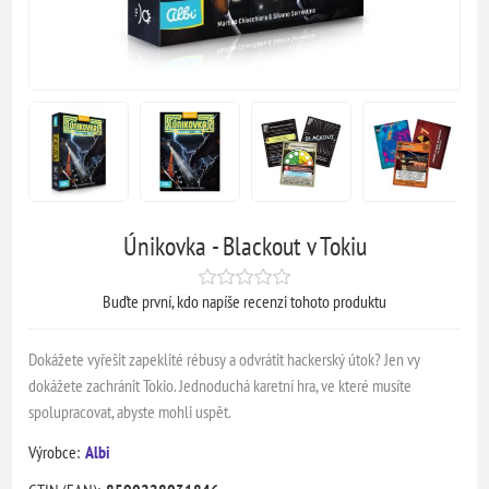
Únikovka - Blackout v Tokiu
Buďte první, kdo napíše recenzi tohoto produktu
Dokážete vyřešit zapeklité rébusy a odvrátit hackerský útok? Jen vy
dokážete zachránit Tokio. Jednoduchá karetní hra, ve které musíte
spolupracovat, abyste mohli uspět.
Výrobce:
Albi