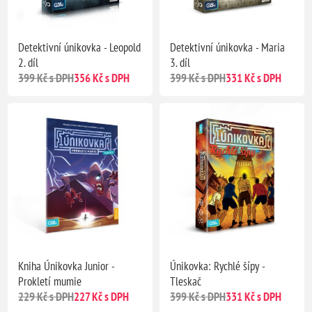
Detektivní únikovka - Leopold
Detektivní únikovka - Maria
2. díl
3. díl
399 Kč s DPH
356 Kč s DPH
399 Kč s DPH
331 Kč s DPH
Kniha Únikovka Junior -
Únikovka: Rychlé šípy -
Prokletí mumie
Tleskač
229 Kč s DPH
227 Kč s DPH
399 Kč s DPH
331 Kč s DPH