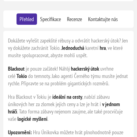
Přehled
Specifikace
Recenze
Kontaktujte nás
Dokážete vyřešit zapeklité rébusy a odvrátit hackerský útok? Jen
vy dokážete zachránit Tokio.
Jednoduchá
karetní
hra
, ve které
musíte spolupracovat, abyste mohli uspět.
Blackout
je pouze začátek! Náhlý
hackerský útok
uvrhne
celé
Tokio
do temnoty. Jako agenti Černého týmu musíte jednat
rychle. Připravte se na problém gigantických rozměrů.
Hra Blackout v Tokiu je
ideální na cesty
, nabízí zábavu
únikových her za zlomek jejich ceny a lze je hrát i
v jednom
hráči
. Tato forma zábavy nejenom zaujme, ale také procvičuje
vaše
logické myšlení
.
Upozornění:
Hru Únikovka můžete hrát plnohodnotně pouze