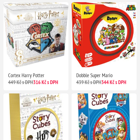
Cortex Harry Potter
Dobble Super Mario
449 Kč s DPH
316 Kč s DPH
439 Kč s DPH
344 Kč s DPH