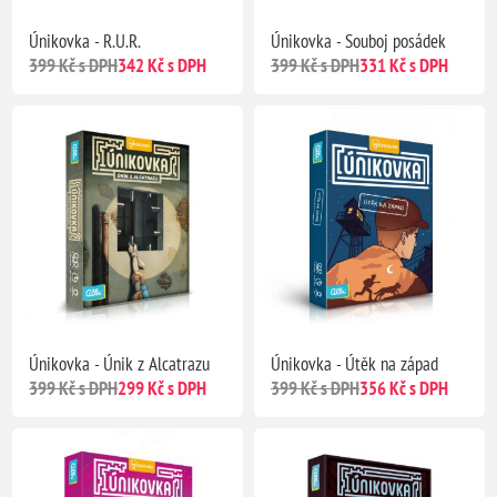
Únikovka - R.U.R.
Únikovka - Souboj posádek
399 Kč s DPH
342 Kč s DPH
399 Kč s DPH
331 Kč s DPH
Únikovka - Únik z Alcatrazu
Únikovka - Útěk na západ
399 Kč s DPH
299 Kč s DPH
399 Kč s DPH
356 Kč s DPH