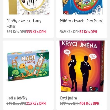
Příběhy z kostek - Harry
Příběhy z kostek - Paw Patrol
Potter
369 Kč s DPH
333 Kč s DPH
369 Kč s DPH
87 Kč s DPH
Hadi a žebříky
Krycí jména
249 Kč s DPH
213 Kč s DPH
599 Kč s DPH
406 Kč s DPH