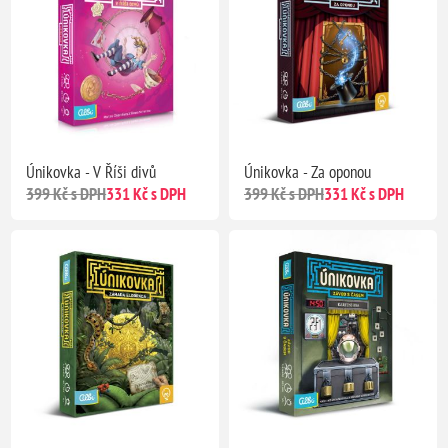
Únikovka - V Říši divů
Únikovka - Za oponou
399 Kč s DPH
331 Kč s DPH
399 Kč s DPH
331 Kč s DPH