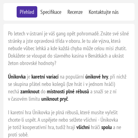
Přehled
Specifikace
Recenze
Kontaktujte nás
Po letech v ústraní je váš gang opět pohromadě. Znáte své silné
stránky a jste opravdová třída v oboru. Je tu ale výzva, která
nebude vůbec lehká a kde každá chyba může celou misi zhatit.
Dokážete se vloupat do slavného kasina v Benátkách a ukrást
žeton obrovské hodnoty?
Únikovka
je
karetní variací
na populární
únikové hry
, při nichž
se skupina přátel nebo kolegů (lze hrát i v jednom hráči)
nechá
zamknout
do
místnosti plné rébusů
a snaží se z ní
v časovém limitu
uniknout pryč
.
I karetní hra Únikovka je plná rébusů, které musíte vyřešit
chcete-li uspět. A uspějete nebo selžete všichni - Únikovka
je totiž kooperativní hra, tudíž hrají
všichni
hráči
spolu
a ne
proti sobě.