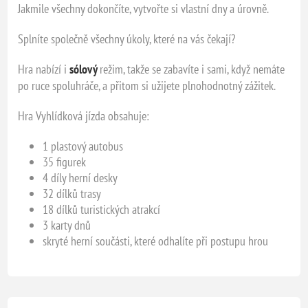
Jakmile všechny dokončíte, vytvořte si vlastní dny a úrovně.
Splníte společně všechny úkoly, které na vás čekají?
Hra nabízí i
sólový
režim, takže se zabavíte i sami, když nemáte
po ruce spoluhráče, a přitom si užijete plnohodnotný zážitek.
Hra Vyhlídková jízda obsahuje:
1 plastový autobus
35 figurek
4 díly herní desky
32 dílků trasy
18 dílků turistických atrakcí
3 karty dnů
skryté herní součásti, které odhalíte při postupu hrou