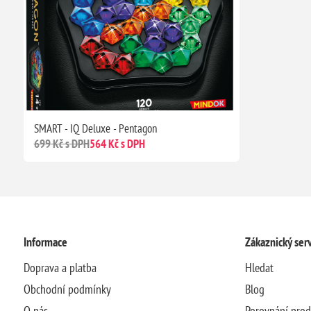
SMART - IQ Deluxe - Pentagon
699 Kč s DPH
564 Kč s DPH
Informace
Zákaznický serv
Doprava a platba
Hledat
Obchodní podmínky
Blog
O nás
Porovnání pro