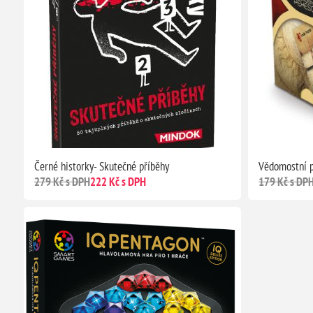
Černé historky- Skutečné příběhy
Vědomostní p
279 Kč s DPH
222 Kč s DPH
179 Kč s DP