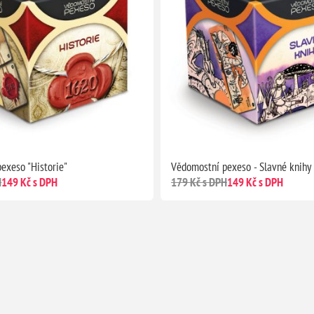
exeso "Historie"
Vědomostní pexeso - Slavné knihy
H
149 Kč s DPH
179 Kč s DPH
149 Kč s DPH