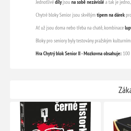
Jednotlivé
díly
jsou
na sobě nezávislé
a tak je jedno,
Chytré bloky Senior jsou skvělým
tipem na dárek
pro
Ať už jsou doma nebo třeba na chatě, kombinace
lu
Bloky pro seniory byly testovány pražským kulturním
Hra Chytrý blok Senior II - Mozkovna obsahuje:
100 l
Záka