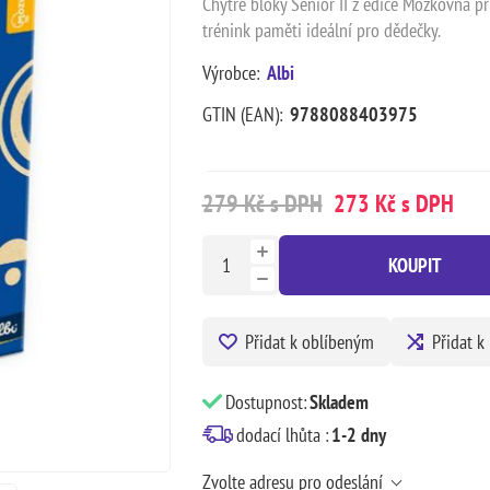
Chytré bloky Senior II z edice Mozkovna př
trénink paměti ideální pro dědečky.
Výrobce:
Albi
GTIN (EAN):
9788088403975
279 Kč s DPH
273 Kč s DPH
KOUPIT
Přidat k oblíbeným
Přidat k
Dostupnost:
Skladem
dodací lhůta :
1-2 dny
Zvolte adresu pro odeslání