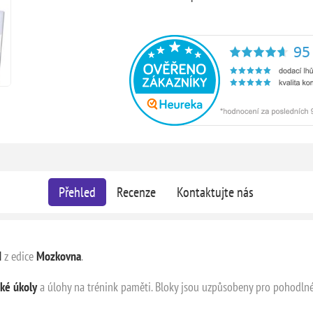
Přehled
Recenze
Kontaktujte nás
I
z edice
Mozkovna
.
cké úkoly
a úlohy na trénink paměti. Bloky jsou uzpůsobeny pro pohodln