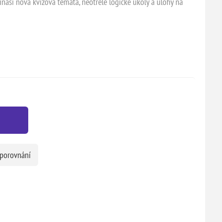
ináší nová kvízová témata, neotřelé logické úkoly a úlohy na
 porovnání