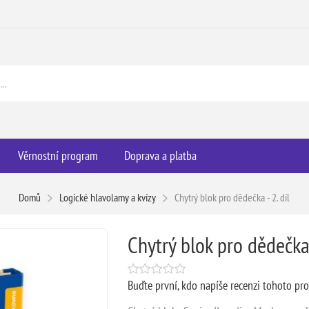
Věrnostní program
Doprava a platba
Domů
Logické hlavolamy a kvízy
Chytrý blok pro dědečka - 2. díl
Chytrý blok pro dědečka 
Buďte první, kdo napíše recenzi tohoto pr