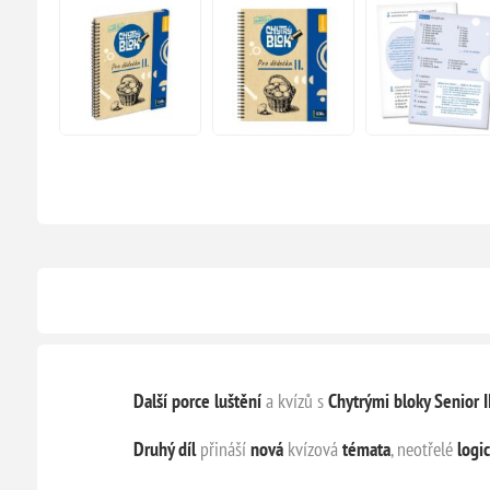
Další porce luštění
a kvízů s
Chytrými bloky Senior I
Druhý díl
přináší
nová
kvízová
témata
, neotřelé
logi