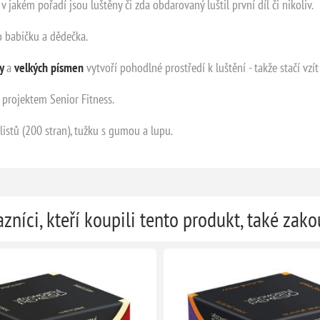
 v jakém pořadí jsou luštěny či zda obdarovaný luštil první díl či nikoliv.
 babičku a dědečka.
py
a
velkých písmen
vytvoří pohodlné prostředí k luštění - takže stačí vzít
 projektem Senior Fitness.
istů (200 stran), tužku s gumou a lupu.
zníci, kteří koupili tento produkt, také zako