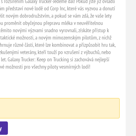
s rozšířením Galaxy Trucker-Jedeme dál! Pokud jste již ovládli
 vám představí nové lodě od Corp Inc, které vás vyzvou a donutí
čelit novým dobrodružstvím, a pokud se vám zdá, že vaše lety
hou proměnit obyčejnou přepravu mléka v neuvěřitelnou
těmito novými výzvami snadno vyrovnali, získáte přístup k
taktické možnosti, a novým mimozemským pilotům, z nichž
rnuje různé části, které lze kombinovat a přizpůsobit hru tak,
 zkušenými veterány, kteří touží po vzrušení z výbuchů, nebo
í let. Galaxy Trucker: Keep on Trucking si zachovává nejlepší
nové možnosti pro všechny piloty vesmírných lodí!
y