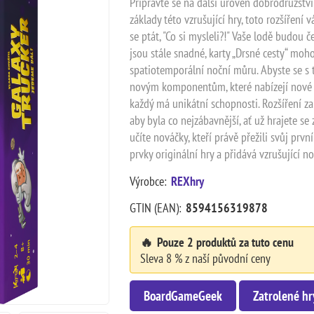
Připravte se na další úroveň dobrodružství 
základy této vzrušující hry, toto rozšíření
se ptát, "Co si mysleli?!" Vaše lodě budou 
jsou stále snadné, karty „Drsné cesty“ mo
spatiotemporální noční můru. Abyste se s 
novým komponentům, které nabízejí nové 
každý má unikátní schopnosti. Rozšíření zah
aby byla co nejzábavnější, ať už hrajete se
učíte nováčky, kteří právě přežili svůj prvn
prvky originální hry a přidává vzrušující 
Výrobce:
REXhry
GTIN (EAN):
8594156319878
🔥
Pouze 2 produktů za tuto cenu
Sleva 8 % z naší původní ceny
BoardGameGeek
Zatrolené hr