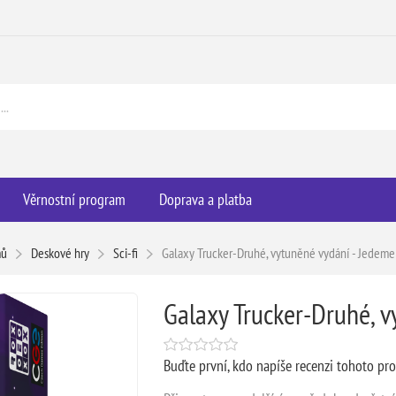
Věrnostní program
Doprava a platba
mů
Deskové hry
Sci-fi
Galaxy Trucker-Druhé, vytuněné vydání - Jedeme
Galaxy Trucker-Druhé, v
Buďte první, kdo napíše recenzi tohoto pr