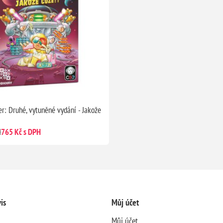
er: Druhé, vytuněné vydání - Jakože
H
765 Kč s DPH
is
Můj účet
Můj účet