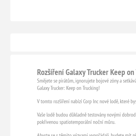
Rozšíření Galaxy Trucker Keep on
Smějete se pirátům, ignorujete bojové zóny a setkává
Galaxy Trucker: Keep on Trucking!
V tomto rozšíření nabízí Corp Inc nové lodě, které bys
Vaše lodě budou důkladně testovány novými dobrodru
pokřivenou spatiotemporální noční můru.
Abyste se s těmito výzvami vypořádali, budete mít 