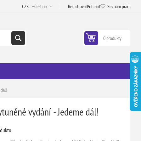
Registrovat
Přihlásit
Seznam přání
0 produkty
 dál!
ytuněné vydání - Jedeme dál!
oduktu