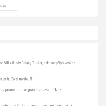
ádli základy Galaxy Trucker, pak jste připraveni na
 ptát, "Co si mysleli?!“
mohou proměnit obyčejnou přepravu mléka v
budete moci létat s novými mimozemšťany, z nichž