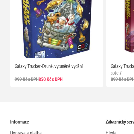
Galaxy Trucker-Druhé, vytuněné vydání
Galaxy Truck
cože!?
999 Kč s DPH
850 Kč s DPH
899 Kč s DP
Informace
Zákaznický serv
Doprava a platba
Hledat