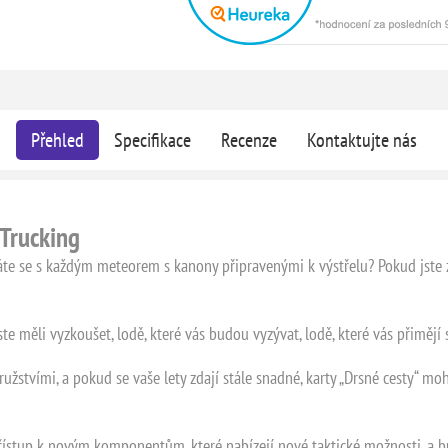
Přehled
Specifikace
Recenze
Kontaktujte nás
 Trucking
te se s každým meteorem s kanony připravenými k výstřelu? Pokud jste zvl
te měli vyzkoušet, lodě, které vás budou vyzývat, lodě, které vás přimějí se
žstvími, a pokud se vaše lety zdají stále snadné, karty „Drsné cesty“ 
přístup k novým komponentům, které nabízejí nové taktické možnosti, a 