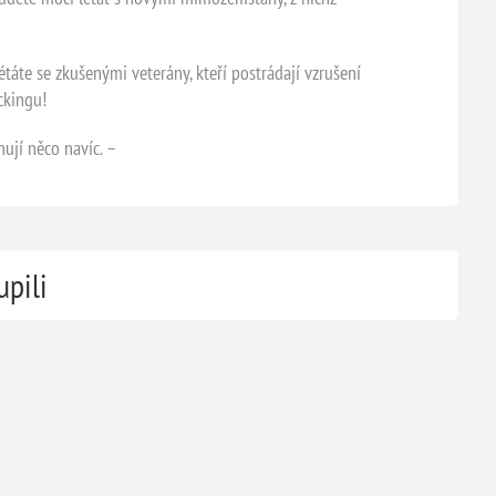
étáte se zkušenými veterány, kteří postrádají vzrušení
ckingu!
hují něco navíc. –
upili