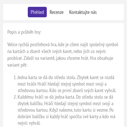
Přehled
Recenze
Kontaktujte nás
Popis a průběh hry:
Velice rychlá postřehová hra, kde je cílem najít společný symbol
na kartách a zbavit všech svých karet, nebo jich co nejvíc
posbírat. Záleží na variantě, jakou chceme hrát. Hra obsahuje
variant pět:
Jedna karta se dá do středu stolu. Zbytek karet se rozdá
mezi hráče Hráči hledají stejný symbol mezi svoji a
středovou kartou. Kdo se první zbavil svých karet vyhrál.
Každému hráči se dá jedna karta. Do středu stolu se dá
zbytek balíčku. Hráči hledají stejný symbol mezi svoji a
středovou kartou. Když nalezne, tuto kartu si vezme. Po
dobrání balíčku si každý hráč spočíta své karty a kdo má
nejvíc vyhrál.