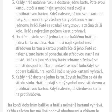
Každý hráč natáhne ruku a dostane jednu kartu. Poté svou
kartou otočí a musí najít symbol mezi svoji a
protihráčovou kartou. Když nalezne, dá mu svoji kartu do
ruky. Kolo končí když všechny karty zůstanou v ruce
jednomu hráči. Poté se rozdají karty znovu a začíná další
kolo. Hráč s nejvetším počtem karet prohrává.
Do středu stolu se dá jedna karta a každému hráči je
jedna karta rozdána. Hráči musí najít symbol mezi
středovou kartou a kartou protihráče či jeho. Poté co
nalezne, tuto kartu si ponechá, ale středovou nachá na
místě. Poté co jsou všechny karty sebrány, středová se
umístí dospod balíčku a rozdává se nové kolo.Když se
dobere balíček, hra končí. Hráč s nejvíce kartami vyhrává.
Každý hráč dostane jednu kartu. Zbytek balíčku se dá do
středu stolu. Hráči hledají stejný symbol mezi středovou a
protihráčovou kartou. Když nalezne, dá středovou kartu
na protihráčovu.
Hra končí dobráním balíčku a hráč s nejméně kartami vyhrává.
Každá z těchto her má jiné bodové ohodnocení a vítězem je