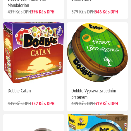
Mandalorian
439 Kč s DPH
396 Kč s DPH
379 Kč s DPH
346 Kč s DPH
Dobble Catan
Dobble Výprava za Jedním
prstenem
449 Kč s DPH
352 Kč s DPH
449 Kč s DPH
319 Kč s DPH