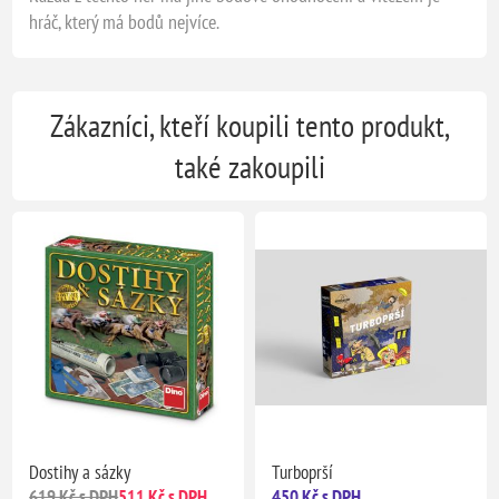
hráč, který má bodů nejvíce.
Zákazníci, kteří koupili tento produkt,
také zakoupili
Dostihy a sázky
Turboprší
619 Kč s DPH
511 Kč s DPH
450 Kč s DPH