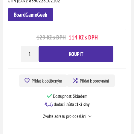
GTIN (EAN):
8590228102102
BoardGameGeek
129 Kč s DPH
114 Kč s DPH
KOUPIT
Přidat k oblíbeným
Přidat k porovnání
Dostupnost:
Skladem
dodací lhůta :
1-2 dny
Zvolte adresu pro odeslání