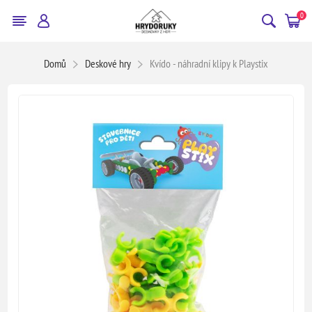
0
Domů
Deskové hry
Kvído - náhradní klipy k Playstix