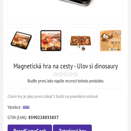
Magnetická hra na cesty - Ulov si dinosaury
Buďte první, kdo napíše recenzi tohoto produktu
Cílem hry je jako první získat 5 fosilií na pravěkém ostrově.
Výrobce:
Albi
GTIN (EAN):
8590228033857
BoardGameGeek
Zatrolené hry