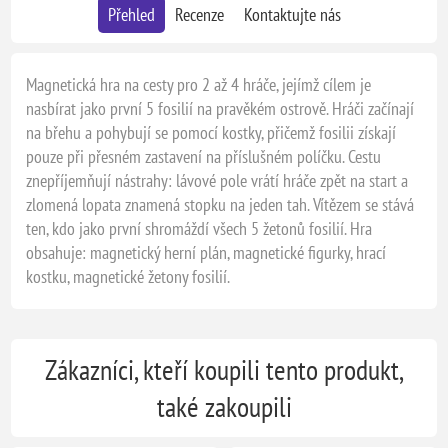
Přehled
Recenze
Kontaktujte nás
Magnetická hra na cesty pro 2 až 4 hráče, jejímž cílem je
nasbírat jako první 5 fosilií na pravěkém ostrově. Hráči začínají
na břehu a pohybují se pomocí kostky, přičemž fosilii získají
pouze při přesném zastavení na příslušném políčku. Cestu
znepříjemňují nástrahy: lávové pole vrátí hráče zpět na start a
zlomená lopata znamená stopku na jeden tah. Vítězem se stává
ten, kdo jako první shromáždí všech 5 žetonů fosilií. Hra
obsahuje: magnetický herní plán, magnetické figurky, hrací
kostku, magnetické žetony fosilií.
Zákazníci, kteří koupili tento produkt,
také zakoupili