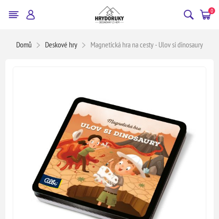
0
Domů
Deskové hry
Magnetická hra na cesty - Ulov si dinosaury