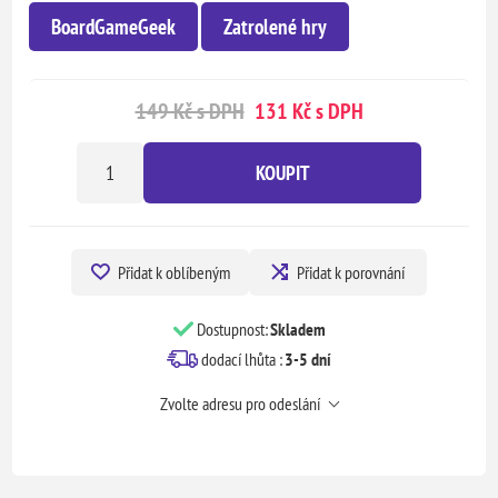
BoardGameGeek
Zatrolené hry
149 Kč s DPH
131 Kč s DPH
KOUPIT
Přidat k oblíbeným
Přidat k porovnání
Dostupnost:
Skladem
dodací lhůta :
3-5 dní
Zvolte adresu pro odeslání