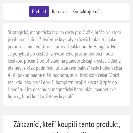
Přehled
Recenze
Kontaktujte nás
Strategická, magnetická hra na cesty pro 2 až 4 hráče, ve které
je cílem nasbírat 3 hvězdné krystaly z různých planet a jako
první se s nimi vrátit na startovní základnu do Hangáru. Hráči
se pohybují po cestách z hvězdného prachu pomocí hodu
kostkou, přičemž po přistání na planetě získají krystal. Odlet z
planety je však podmíněn „dostatkem paliva“, tedy hodem čísla
4–6; pokud padne nižší hodnota, musí hráč kolo čekat. Vítězí
ten, kdo jako první doručí kompletní trojici krystalů zpět do
Hangáru. Hra obsahuje: magnetický herní plán, magnetické
figurky, hrací kostku, žetony krystalů.
Zákazníci, kteří koupili tento produkt,