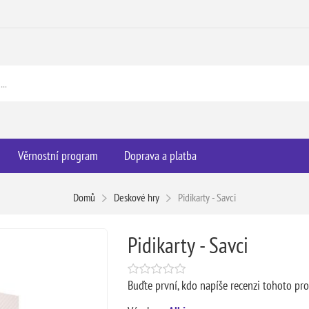
Věrnostní program
Doprava a platba
Domů
Deskové hry
Pidikarty - Savci
Pidikarty - Savci
Buďte první, kdo napíše recenzi tohoto pr