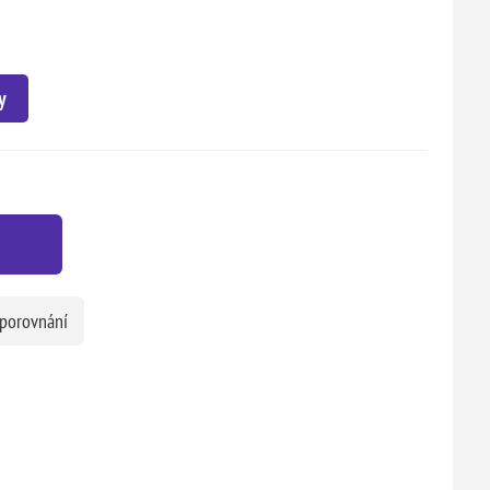
y
 porovnání