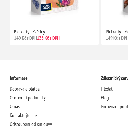
Pidikarty - Květiny
Pidikarty - M
149 Kč s DPH
133 Kč s DPH
149 Kč s DP
Informace
Zákaznický serv
Doprava a platba
Hledat
Obchodní podmínky
Blog
O nás
Porovnání pro
Kontaktujte nás
Odstoupení od smlouvy