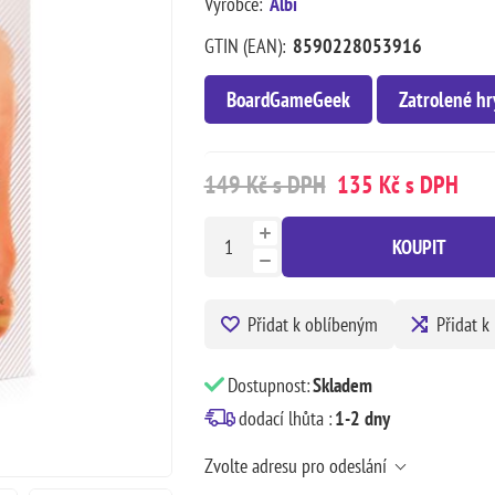
Výrobce:
Albi
GTIN (EAN):
8590228053916
BoardGameGeek
Zatrolené hr
149 Kč s DPH
135 Kč s DPH
KOUPIT
Přidat k oblíbeným
Přidat k
Dostupnost:
Skladem
dodací lhůta :
1-2 dny
Zvolte adresu pro odeslání