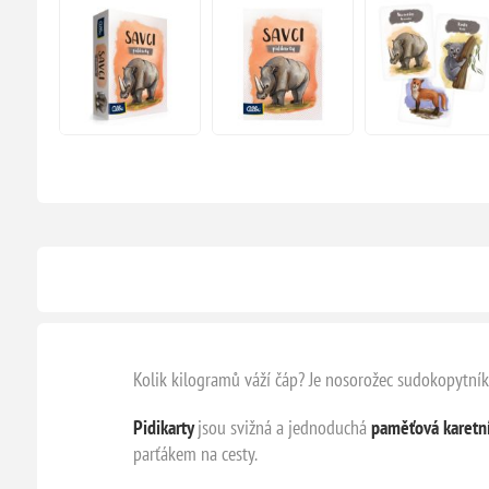
Kolik kilogramů váží čáp? Je nosorožec sudokopytník
Pidikarty
jsou svižná a jednoduchá
paměťová karetní
parťákem na cesty.