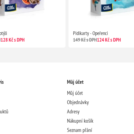
otýli
Pidikarty - Opeřenci
H
128 Kč s DPH
149 Kč s DPH
124 Kč s DPH
is
Můj účet
Můj účet
Objednávky
duktů
Adresy
Nákupní košík
Seznam přání