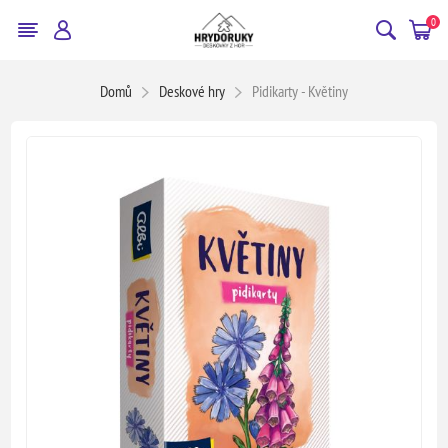
0
Domů
Deskové hry
Pidikarty - Květiny