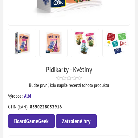
Pidikarty - Květiny
Buďte první, kdo napíše recenzi tohoto produktu
Výrobce:
Albi
GTIN (EAN):
8590228053916
BoardGameGeek
Zatrolené hry