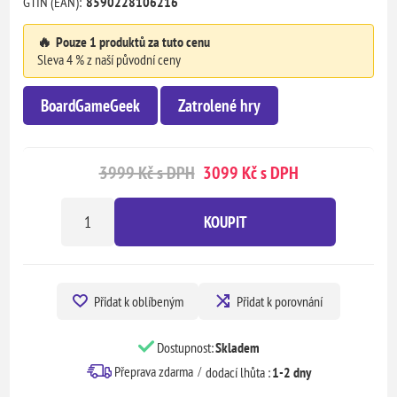
GTIN (EAN):
8590228106216
🔥
Pouze 1 produktů za tuto cenu
Sleva 4 % z naší původní ceny
BoardGameGeek
Zatrolené hry
3999 Kč s DPH
3099 Kč s DPH
KOUPIT
Přidat k oblíbeným
Přidat k porovnání
Dostupnost:
Skladem
Přeprava zdarma
dodací lhůta :
1-2 dny