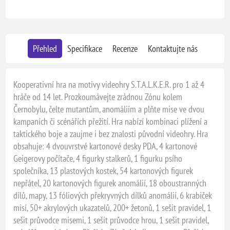
Přehled
Specifikace
Recenze
Kontaktujte nás
Kooperativní hra na motivy videohry S.T.A.L.K.E.R. pro 1 až 4
hráče od 14 let. Prozkoumávejte zrádnou Zónu kolem
Černobylu, čelte mutantům, anomáliím a plňte mise ve dvou
kampaních či scénářích přežití. Hra nabízí kombinaci plížení a
taktického boje a zaujme i bez znalosti původní videohry. Hra
obsahuje: 4 dvouvrstvé kartonové desky PDA, 4 kartonové
Geigerovy počítače, 4 figurky stalkerů, 1 figurku psího
společníka, 13 plastových kostek, 54 kartonových figurek
nepřátel, 20 kartonových figurek anomálií, 18 oboustranných
dílů, mapy, 13 fóliových překryvných dílků anomálií, 6 krabiček
misí, 50+ akrylových ukazatelů, 200+ žetonů, 1 sešit pravidel, 1
sešit průvodce misemi, 1 sešit průvodce hrou, 1 sešit pravidel,