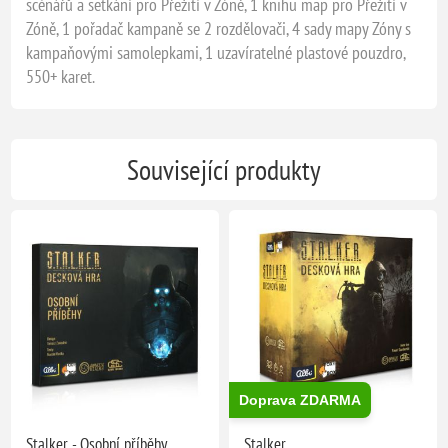
scénářů a setkání pro Přežití v Zóně, 1 knihu map pro Přežití v
Zóně, 1 pořadač kampaně se 2 rozdělovači, 4 sady mapy Zóny s
kampaňovými samolepkami, 1 uzavíratelné plastové pouzdro,
550+ karet.
Související produkty
Doprava ZDARMA
Stalker - Osobní příběhy
Stalker