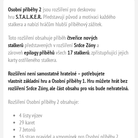
Osobní příběhy
2
jsou rozšíření pro deskovou
hru
S.T.A.L.K.E.R.
Představují původ a motivaci každého
stalkera a nabízí hráčům hlubší příběhový zážitek.
Toto rozšíření obsahuje příběh
čtveřice
nových
stalkerů
představených v rozšíření
Srdce Zóny
a
zároveň
epilogy
příběhů
všech
17 stalkerů
, zpřístupňující jejich
karty ostříleného stalkera.
Rozšíření není samostatně hratelné – potřebujete
vlastnit základní hru a Osobní příběhy 1. Hru můžete hrát bez
rozšíření Srdce Zóny, ale část obsahu pro vás bude nehratelná.
Rozšíření Osobní příběhy 2 obsahuje:
4 listy výzev
29 karet
7 žetonů
16 stran pravidel a vzpomínek pro Osobní příběhy 2