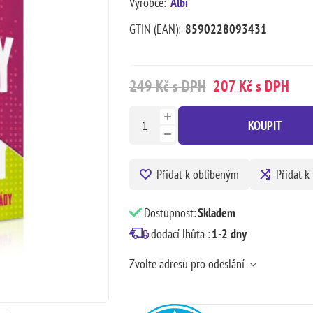
Výrobce:
Albi
GTIN (EAN):
8590228093431
249 Kč s DPH
207 Kč s DPH
KOUPIT
Přidat k oblíbeným
Přidat k
Dostupnost:
Skladem
dodací lhůta :
1-2 dny
Zvolte adresu pro odeslání