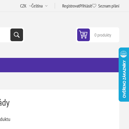
Registrovat
Přihlásit
Seznam přání
0 produkty
ády
oduktu