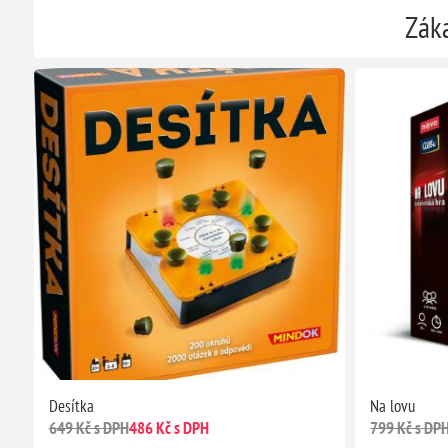
Záka
Desítka
Na lovu
649 Kč s DPH
486 Kč s DPH
799 Kč s DP