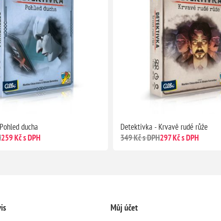
 Pohled ducha
Detektivka - Krvavě rudé růže
H
259 Kč s DPH
349 Kč s DPH
297 Kč s DPH
is
Můj účet