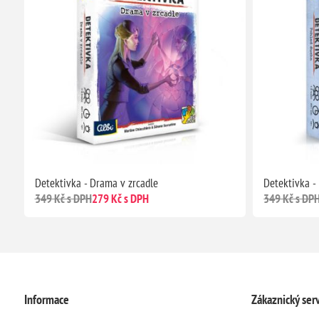
Detektivka - Drama v zrcadle
Detektivka -
349 Kč s DPH
279 Kč s DPH
349 Kč s DP
Informace
Zákaznický serv