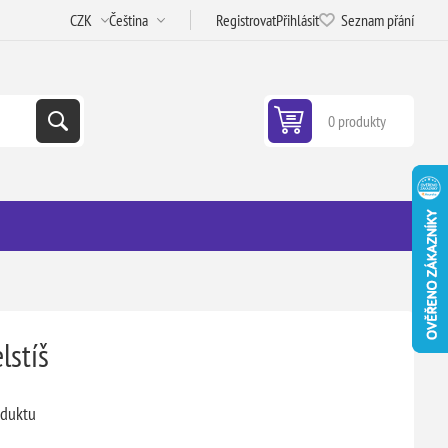
Registrovat
Přihlásit
Seznam přání
0 produkty
lstíš
oduktu