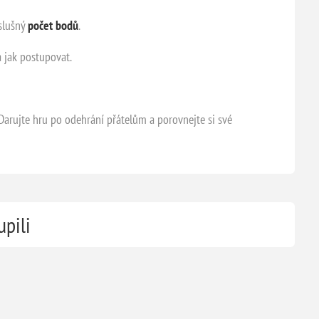
íslušný
počet bodů
.
a jak postupovat.
arujte hru po odehrání přátelům a porovnejte si své
upili