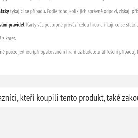
tázky
týkající se případu. Podle toho, kolik jich správně odpoví, získají př
ání pravidel
. Karty vás postupně provází celou hrou a říkají, co se stalo 
 z karet.
ě pouze jednou (při opakovaném hraní už budete znát řešení případu). D
zníci, kteří koupili tento produkt, také zako