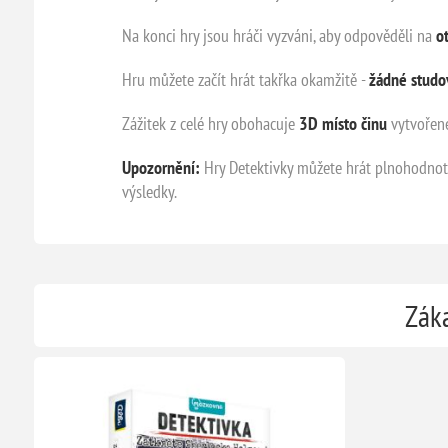
Na konci hry jsou hráči vyzváni, aby odpověděli na
o
Hru můžete začít hrát takřka okamžitě -
žádné studov
Zážitek z celé hry obohacuje
3D místo činu
vytvořené
Upozornění:
Hry Detektivky můžete hrát plnohodnotn
výsledky.
Záka