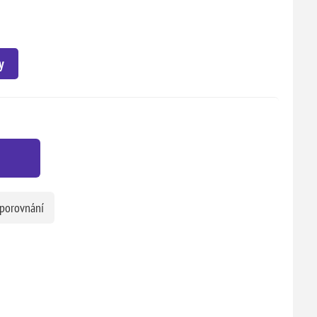
y
 porovnání