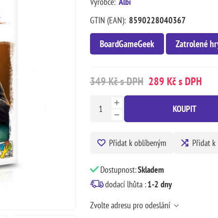
Výrobce:
Albi
GTIN (EAN):
8590228040367
BoardGameGeek
Zatrolené hr
349 Kč s DPH
289 Kč s DPH
KOUPIT
Přidat k oblíbeným
Přidat k
Dostupnost:
Skladem
dodací lhůta :
1-2 dny
Zvolte adresu pro odeslání