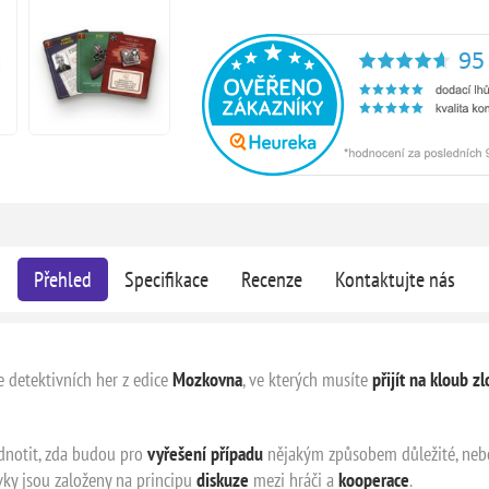
Přehled
Specifikace
Recenze
Kontaktujte nás
ie detektivních her z edice
Mozkovna
, ve kterých musíte
přijít na kloub z
dnotit, zda budou pro
vyřešení případu
nějakým způsobem důležité, nebo 
ivky jsou založeny na principu
diskuze
mezi hráči a
kooperace
.