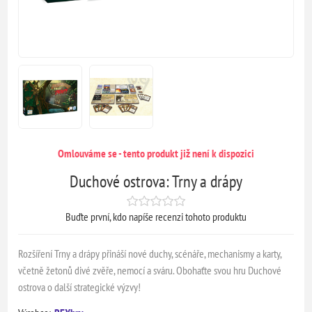
Omlouváme se - tento produkt již není k dispozici
Duchové ostrova: Trny a drápy
Buďte první, kdo napíše recenzi tohoto produktu
Rozšíření Trny a drápy přináší nové duchy, scénáře, mechanismy a karty,
včetně žetonů divé zvěře, nemocí a sváru. Obohaťte svou hru Duchové
ostrova o další strategické výzvy!