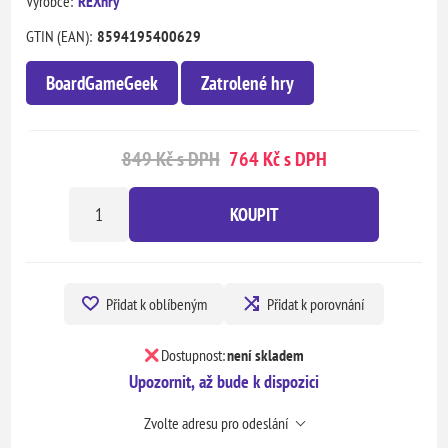
Výrobce:
REXhry
GTIN (EAN):
8594195400629
BoardGameGeek
Zatrolené hry
849 Kč s DPH
764 Kč s DPH
KOUPIT
Přidat k oblíbeným
Přidat k porovnání
Dostupnost:
není skladem
Upozornit, až bude k dispozici
Zvolte adresu pro odeslání