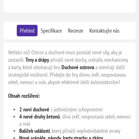
Přehled
Specifikace
Recenze
Kontaktujte nás
Vetřelci ničí Ostrov a duchové musí povolat nové síly, aby je
zastavili.
Trny a drápy
přináší nové duchy, scénáře, mechanismy
a karty, které obohacují hru
Duchové ostrova
a otevírají další
strategické možnosti. Přidejte do hry divou zvěř, nespoutanou
zeleň, nemoci a svár, abyste efektivně čelili kolonizátorům!
Obsah rozšíření:
2 noví duchové
s jedinečnými schopnostmi
4 nové druhy žetonů
: divá zvěř, nespoutaná zeleň, nemoci
a svár
Balíček událostí
, který přináší nepředvídatelné zvraty
Nové scénáře, národy, karty strachu a zkázy