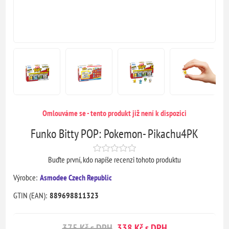
Omlouváme se - tento produkt již není k dispozici
Funko Bitty POP: Pokemon- Pikachu4PK
Buďte první, kdo napíše recenzi tohoto produktu
Výrobce:
Asmodee Czech Republic
GTIN (EAN):
889698811323
375 Kč s DPH
338 Kč s DPH