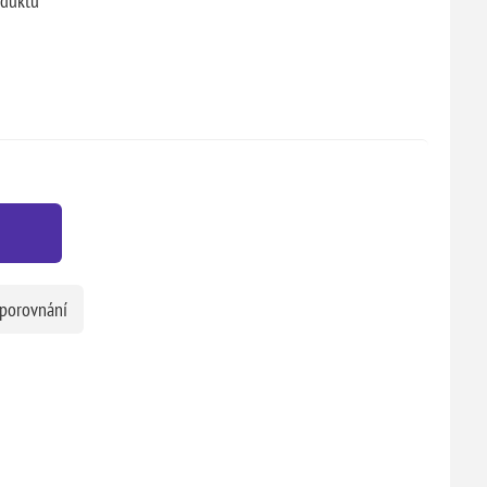
oduktu
 porovnání