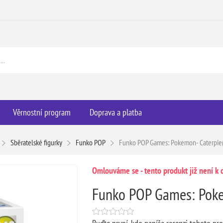
Věrnostní program
Doprava a platba
Sběratelské figurky
Funko POP
Funko POP Games: Pokemon- Caterpi
Omlouváme se - tento produkt již není k d
Funko POP Games: Poke