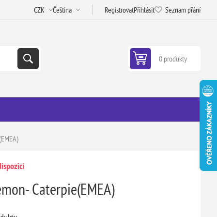
Registrovat
Přihlásit
Seznam přání
0 produkty
e(EMEA)
ispozici
mon- Caterpie(EMEA)