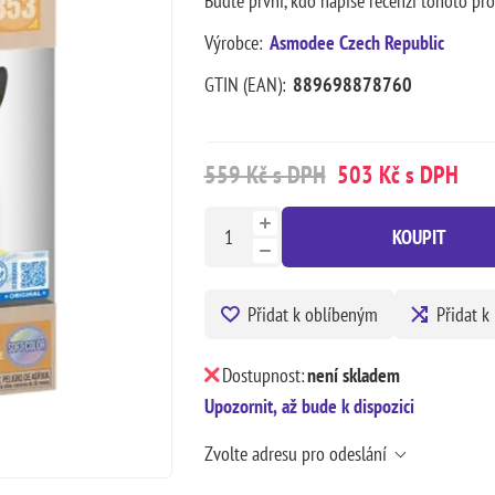
Buďte první, kdo napíše recenzi tohoto pr
Výrobce:
Asmodee Czech Republic
GTIN (EAN):
889698878760
559 Kč s DPH
503 Kč s DPH
KOUPIT
Přidat k oblíbeným
Přidat k
Dostupnost:
není skladem
Upozornit, až bude k dispozici
Zvolte adresu pro odeslání