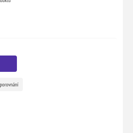
oduktu
 porovnání