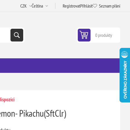
Registrovat
Přihlásit
Seznam přání
0 produkty
ispozici
on- Pikachu(SftClr)