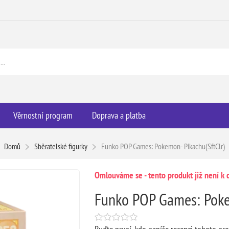
Věrnostní program
Doprava a platba
Domů
Sběratelské figurky
Funko POP Games: Pokemon- Pikachu(SftClr)
Omlouváme se - tento produkt již není k d
Funko POP Games: Pokem