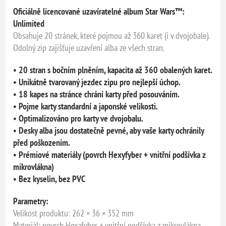
Oficiálně licencované uzavíratelné album Star Wars™:
Unlimited
Obsahuje 20 stránek, které pojmou až 360 karet (i v dvojobale).
Odolný zip zajišťuje uzavření alba ze všech stran.
• 20 stran s bočním plněním, kapacita až 360 obalených karet.
• Unikátně tvarovaný jezdec zipu pro nejlepší úchop.
• 18 kapes na stránce chrání karty před posouváním.
• Pojme karty standardní a japonské velikosti.
• Optimalizováno pro karty ve dvojobalu.
• Desky alba jsou dostatečně pevné, aby vaše karty ochránily
před poškozením.
• Prémiové materiály (povrch Hexyfyber + vnitřní podšívka z
mikrovlákna)
• Bez kyselin, bez PVC
Parametry:
Velikost produktu: 262 × 36 × 352 mm
Materiál: povrch Hexafyber + vnitřní podšívka z mikrovlákna